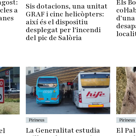
Els B
agost:
Sis dotacions, una unitat
col·la
cles a
GRAF i cinc helicòpters:
d'una
lanes
així és el dispositiu
desap
desplegat per l'incendi
locali
del pic de Salòria
Pirineus
Pirineus
El Pal
La Generalitat estudia
el