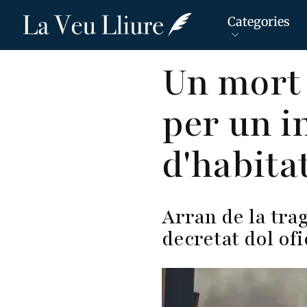
Categories
Vés
Un mort 
al
contingut
per un i
d'habita
Arran de la tra
decretat dol ofi