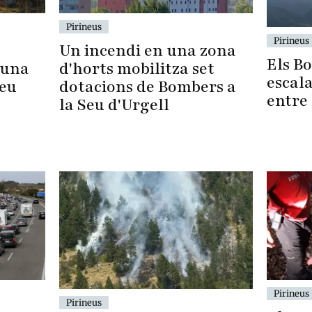
Pirineus
Pirineus
Un incendi en una zona
Els B
 una
d'horts mobilitza set
escal
Seu
dotacions de Bombers a
entre 
la Seu d'Urgell
Pirineus
Pirineus