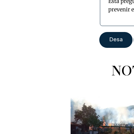
Esta preg
prevenir 
NO