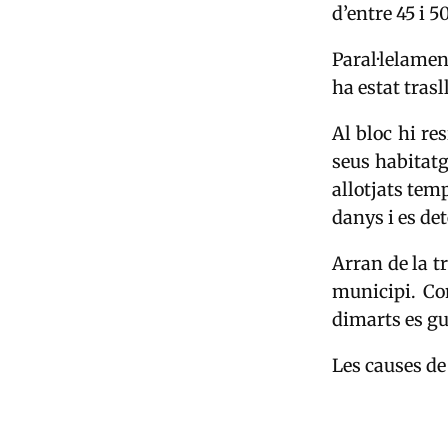
d’entre 45 i 5
Paral·lelamen
ha estat tras
Al bloc hi r
seus habitatg
allotjats tem
danys i es de
Arran de la t
municipi. Co
dimarts es gu
Les causes de