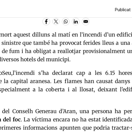
Publicat
rt aquest dilluns al matí en l’incendi d’un edific
n sinistre que també ha provocat ferides lleus a una
 de fum i ha obligat a reallotjar provisionalment 
diversos hotels del municipi.
Seu,l’incendi s’ha declarat cap a les 6.15 hor
de la capital aranesa. Les flames han causat danys
specialment a la coberta i al llosat, deixant l’edi
 del Conselh Generau d’Aran, una persona ha per
 del foc
. La víctima encara no ha estat identificad
s primeres informacions apunten que podria tractar