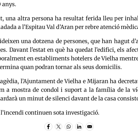
0 anys.
t, una altra persona ha resultat ferida lleu per inha
lladada a l’Espitau Val d’Aran per rebre atenció mèdic
esideixen una dotzena de persones, que han hagut d’
es. Davant l’estat en què ha quedat l’edifici, els afec
poralment en establiments hotelers de Vielha mentre
termina quan podran tornar als seus domicilis.
ragèdia, l’Ajuntament de Vielha e Mijaran ha decretat 
m a mostra de condol i suport a la família de la ví
ardarà un minut de silenci davant de la casa consisto
 l’incendi continuen sota investigació.