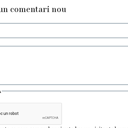
un comentari nou
A