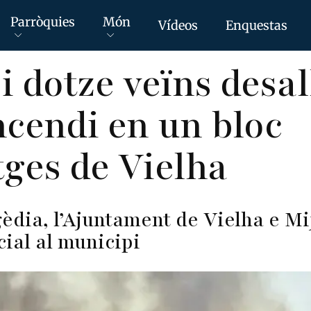
Parròquies
Món
Vídeos
Enquestas
i dotze veïns desal
ncendi en un bloc
tges de Vielha
gèdia, l’Ajuntament de Vielha e M
cial al municipi