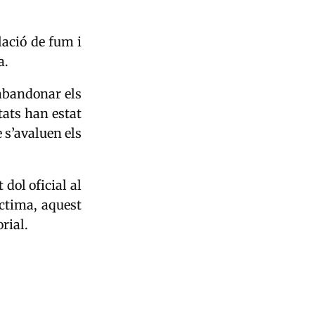
lació de fum i
a.
abandonar els
tats han estat
 s’avaluen els
dol oficial al
ctima, aquest
rial.