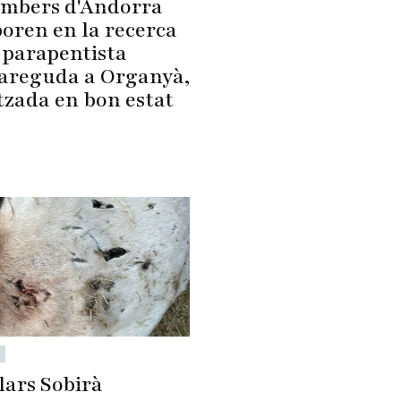
ombers d'Andorra
boren en la recerca
 parapentista
areguda a Organyà,
tzada en bon estat
lars Sobirà