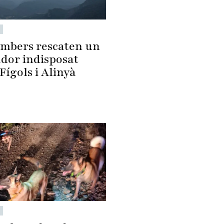
ombers rescaten un
ador indisposat
Fígols i Alinyà