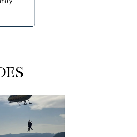
ano y
DES