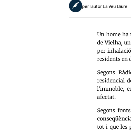
per l’autor La Veu Lliure
Un home ha mo
de
Vielha
, u
per inhalació
residents en 
Segons Ràdio
residencial 
l’immoble, e
afectat.
Segons fonts
conseqüència
tot i que le