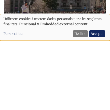
Utilitzem cookies i tractem dades personals per a les següents
Ús
finalitats:
Funcional & Embedded external content
.
de
Personalitza
Decline
Accepta
dades
Cultura
personals
Cultura presenta un nou portal de
i
referència dedicat a la cultura
cookies
popular