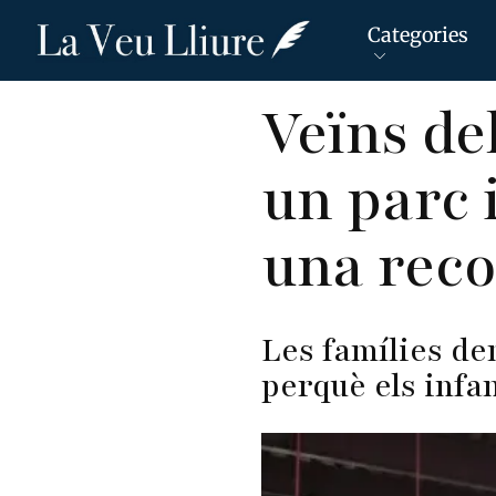
Categories
Vés
Veïns de
al
contingut
un parc 
una reco
Les famílies d
perquè els infa