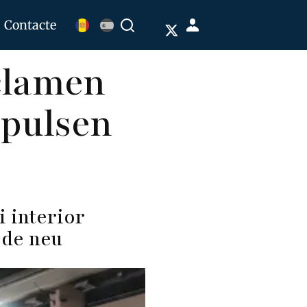
Menú
Contacte
Buscar
de
eclamen
cuenta
de
mpulsen
usuario
s
 interior
 de neu