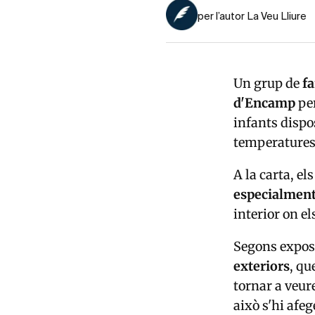
per l’autor La Veu Lliure
Un grup de
fa
d'Encamp
per
infants dispo
temperatures i
A la carta, el
especialment
interior on el
Segons expos
exteriors
, qu
tornar a veure
això s'hi afe