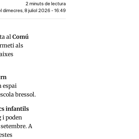
2 minuts de lectura
el dimecres, 8 juliol 2026 - 16:49
ta al
Comú
rmeti als
baixes
ern
n espai
escola bressol.
cs infantils
g i poden
l setembre. A
estes