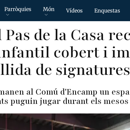
Parròquies
Món
Vídeos
Enquestas
l Pas de la Casa r
infantil cobert i i
llida de signature
emanen al Comú d'Encamp un espai
nts puguin jugar durant els mesos