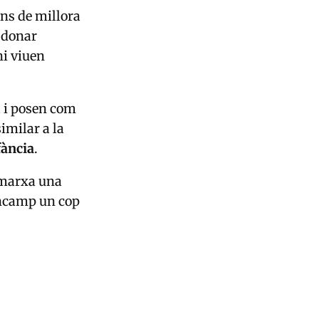
ons de millora
 donar
hi viuen
l i posen com
similar a la
fància
.
n marxa una
Encamp un cop