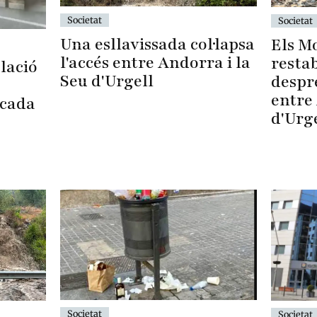
Societat
Societat
Una esllavissada col·lapsa
Els M
l'accés entre Andorra i la
restab
lació
Seu d'Urgell
despré
entre 
ocada
d'Urg
Societat
Societat