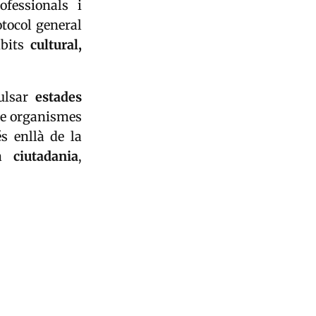
fessionals i
otocol general
mbits
cultural,
pulsar
estades
tre organismes
s enllà de la
la
ciutadania
,