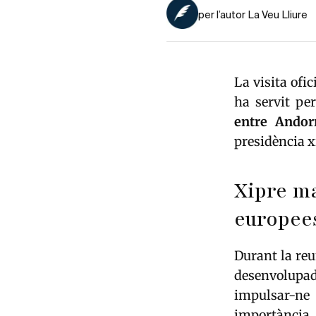
per l’autor La Veu Lliure
La visita ofic
ha servit per
entre Andor
presidència x
Xipre ma
europee
Durant la re
desenvolupad
impulsar-ne
importància 