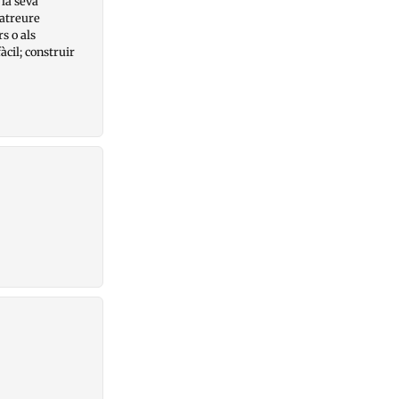
 la seva
 atreure
s o als
àcil; construir