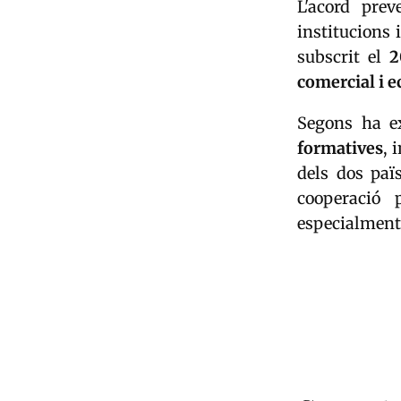
L'acord pre
institucions 
subscrit el
2
comercial i 
Segons ha e
formatives
, 
dels dos paï
cooperació 
especialment