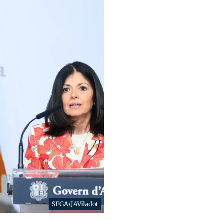
SFGA/JAViladot