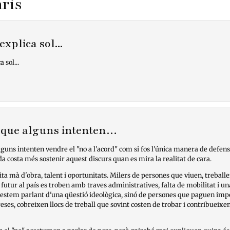
ris
'explica sol...
a sol...
 que alguns intenten…
guns intenten vendre el "no a l'acord" com si fos l'única manera de defen
a costa més sostenir aquest discurs quan es mira la realitat de cara.
ta mà d'obra, talent i oportunitats. Milers de persones que viuen, treballe
 futur al país es troben amb traves administratives, falta de mobilitat i un
stem parlant d'una qüestió ideològica, sinó de persones que paguen impo
ses, cobreixen llocs de treball que sovint costen de trobar i contribueixe