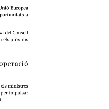
Unió Europea
portunitats
a
sa
del Consell
en els pròxims
operació
 els ministres
per impulsar
t
.