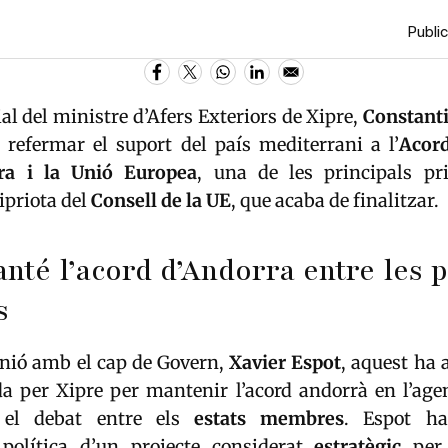
Public
ial del ministre d’Afers Exteriors de Xipre,
Constant
 refermar el suport del país mediterrani a l’
Acord
ra i la Unió Europea
, una de les principals pri
ipriota del
Consell de la UE
, que acaba de finalitzar.
nté l’acord d’Andorra entre les p
s
unió amb el cap de Govern,
Xavier Espot
, aquest ha 
a per Xipre per mantenir l’acord andorrà en l’age
 el debat entre els
estats membres
. Espot ha
política d’un projecte considerat
estratègic
per 