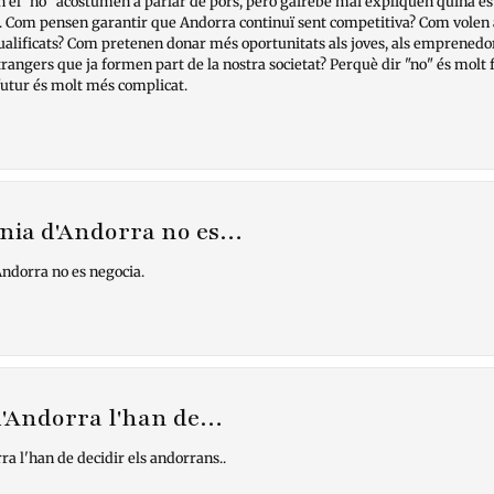
n el "no" acostumen a parlar de pors, però gairebé mai expliquen quina és
l. Com pensen garantir que Andorra continuï sent competitiva? Com volen
ualificats? Com pretenen donar més oportunitats als joves, als emprenedor
rangers que ja formen part de la nostra societat? Perquè dir "no" és molt f
futur és molt més complicat.
ania d'Andorra no es…
Andorra no es negocia.
 d'Andorra l'han de…
ra l'han de decidir els andorrans..