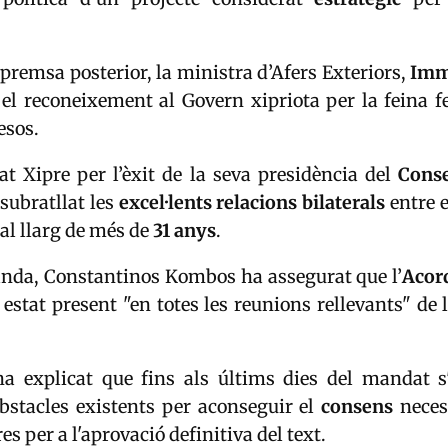
 premsa posterior, la ministra d’Afers Exteriors,
Imm
el reconeixement al Govern xipriota per la feina f
esos.
tat Xipre per l’èxit de la seva presidència del
Conse
subratllat les
excel·lents relacions bilaterals
entre e
al llarg de més de
31 anys
.
banda, Constantinos Kombos ha assegurat que l’
Acord
estat present "en totes les reunions rellevants" de 
ha explicat que fins als últims dies del mandat s
obstacles existents per aconseguir el
consens
necess
s per a l'aprovació definitiva del text.