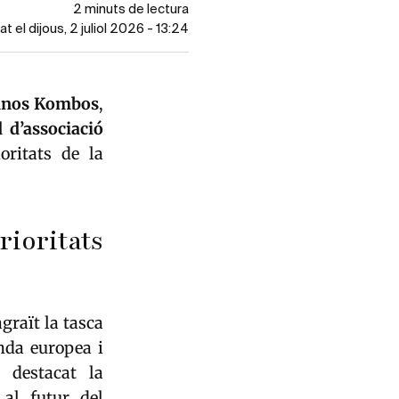
2 minuts de lectura
at el dijous, 2 juliol 2026 - 13:24
inos Kombos
,
 d’associació
oritats de la
rioritats
agraït la tasca
nda europea i
 destacat la
al futur del