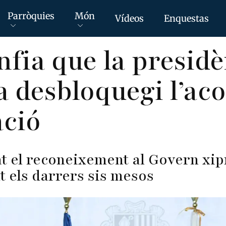
Parròquies
Món
Vídeos
Enquestas
nfia que la presid
a desbloquegi l’ac
ació
t el reconeixement al Govern xipr
nt els darrers sis mesos