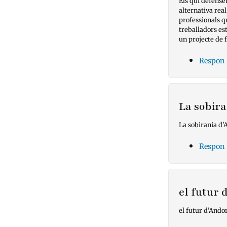
Els qui defense
alternativa rea
professionals q
treballadors est
un projecte de 
Respon
La sobir
La sobirania d'
Respon
el futur
el futur d'Andor