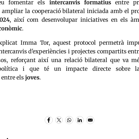
veu fomentar els
intercanvis formatius
entre pro
i ampliar la cooperació bilateral iniciada amb el pr
024
, així com desenvolupar iniciatives en els à
econòmic
.
xplicat Imma Tor, aquest protocol permetrà im
intercanvis d'experiències i projectes compartits en
sos, reforçant així una relació bilateral que va mé
política i que té un impacte directe sobre 
 entre els
joves
.