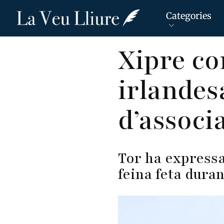
Categories
Vés
Xipre co
al
contingut
irlandes
d’associ
Tor ha expressa
feina feta dura