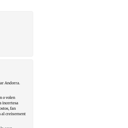
sar Andorra.
n o volen
a incertesa
stos, fan
n al creixement