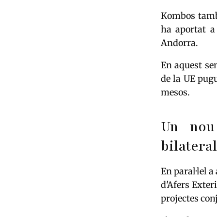
Kombos també
ha aportat a
Andorra.
En aquest sen
de la UE pugu
mesos.
Un nou 
bilateral
En paral·lel 
d'Afers Exter
projectes con