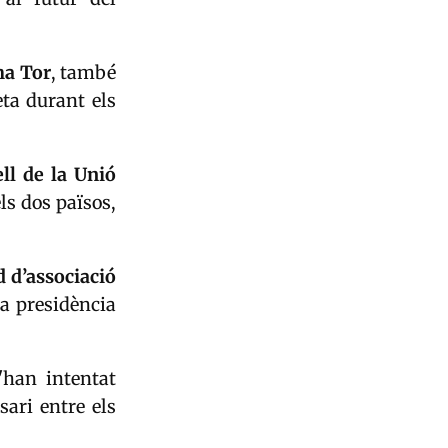
a Tor
, també
eta durant els
ll de la Unió
ls dos països,
 d’associació
la presidència
'han intentat
ari entre els