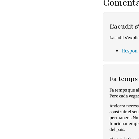
Comenta
L'acudit s
L'acudit s'explic
Respon
Fa temps
Fa temps que al
Però cada vegad
Andorra necessi
construir el seu
permanent. No e
funcionar empre
del país.