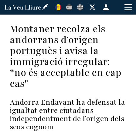
Vés
Menú
al
de
contingut
cuenta
Montaner recolza els
de
andorrans d’origen
usuario
portuguès i avisa la
immigració irregular:
“no és acceptable en cap
cas"
Andorra Endavant ha defensat la
igualtat entre ciutadans
independentment de l’origen dels
seus cognom