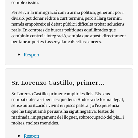
complexíssim.
Fer servir la immigració com a arma política, generant por i
divisió, pot donar rèdits a curt termini, però a llarg termini
només empobreix el debat públic i dificulta trobar solucions
reals. En comptes de buscar polítiques equilibrades que
combinin control i integració, sembla que aposti directament
per tancar portes i assenyalar col·lectius sencers.
Respon
Sr. Lorenzo Castillo, primer…
Sr. Lorenzo Castillo, primer complir les lleis. Els seus
compatriotes arriben i es queden a Andorra de forma ilegal,
sense autorització i vivint en pisos patera. Jo l'experiència
que he tingut amb peruans ha sigut negativa: festes de
matinada, impagament del lloguer, sobreocupació del pis... i
moltes, moltes mentides.
Respon