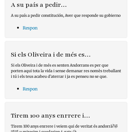
A su país a pedir…
A su país a pedir constitución, Aver que responde su gobierno
Respon
Si els Oliveira i de més es…
Si els Oliveira i de més es senten Andorrans es per que
porten aqui tota la vida i sense demanar res nomès treballant
i tú i els teus acabeu d'aterrar i ja es penseu no se que.
Respon
Tirem 100 anys enrrere i…
Tirem 100 anys enrrere i veiem qui de veritat és andorrà?🤣
🤣🤣 u miresim i quedarien 4 gats.🥲