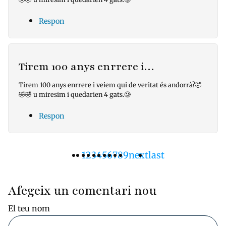
Respon
Tirem 100 anys enrrere i…
Tirem 100 anys enrrere i veiem qui de veritat és andorrà?🤣
🤣🤣 u miresim i quedarien 4 gats.🥲
Respon
Pàgina
1
Pàgina
2
Pàgina
3
Pàgina
4
Pàgina
5
Pàgina
6
Pàgina
7
Pàgina
8
Pàgina
9
Pàgina
next
Última
last
Paginació
actual
següent
pàgina
Afegeix un comentari nou
El teu nom