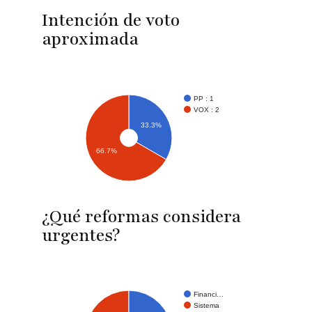
Intención de voto
aproximada
PP : 1
VOX : 2
33.3%
66.7%
¿Qué reformas considera
urgentes?
Financi…
Sistema