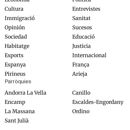
Cultura
Entrevistes
Immigració
Sanitat
Opinión
Sucesos
Sociedad
Educació
Habitatge
Justicia
Esports
Internacional
Espanya
França
Pirineus
Arieja
Parròquies
Andorra La Vella
Canillo
Encamp
Escaldes-Engordany
La Massana
Ordino
Sant Julià