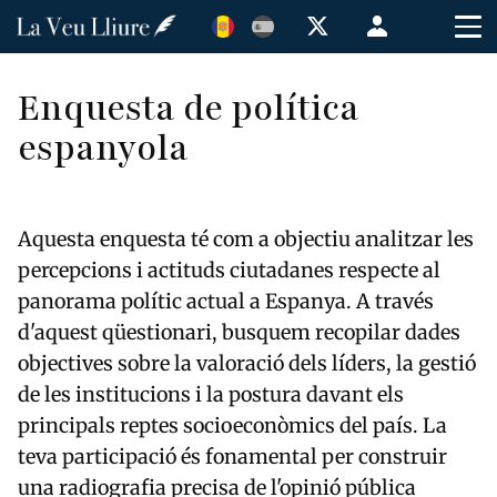
Vés
Menú
al
de
contingut
cuenta
Enquesta de política
de
espanyola
usuario
Aquesta enquesta té com a objectiu analitzar les
percepcions i actituds ciutadanes respecte al
panorama polític actual a Espanya. A través
d'aquest qüestionari, busquem recopilar dades
objectives sobre la valoració dels líders, la gestió
de les institucions i la postura davant els
principals reptes socioeconòmics del país. La
teva participació és fonamental per construir
una radiografia precisa de l'opinió pública