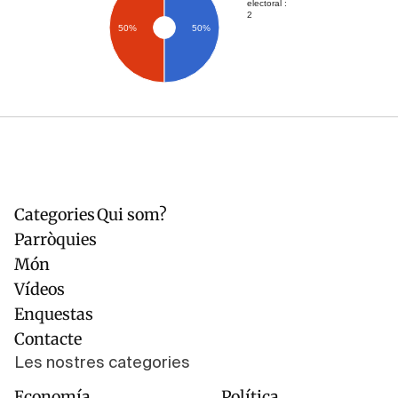
electoral :
2
50%
50%
Categories
Qui som?
Navegación
Pie
principal
de
Parròquies
página
Món
Vídeos
Enquestas
Contacte
Les nostres categories
Economía
Política