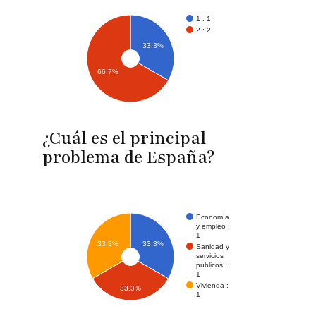
1 : 1
2 : 2
33.3%
66.7%
¿Cuál es el principal
problema de España?
Economía
y empleo :
1
33.3%
33.3%
Sanidad y
servicios
públicos :
1
Vivienda :
33.3%
1