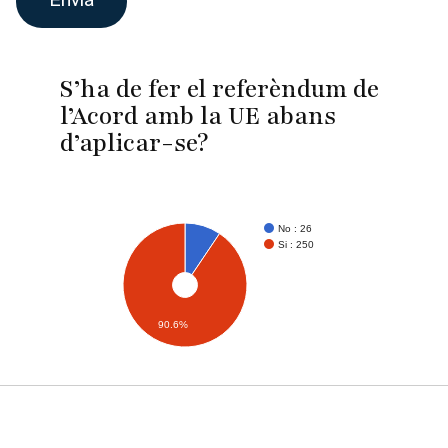
S’ha de fer el referèndum de
l’Acord amb la UE abans
d’aplicar-se?
No : 26
Si : 250
90.6%