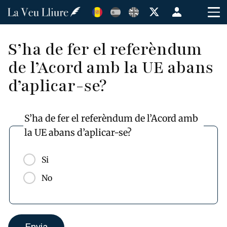
Vés
Menú
al
de
contingut
cuenta
S’ha de fer el referèndum
de
de l’Acord amb la UE abans
usuario
d’aplicar-se?
S’ha de fer el referèndum de l’Acord amb
la UE abans d’aplicar-se?
Si
No