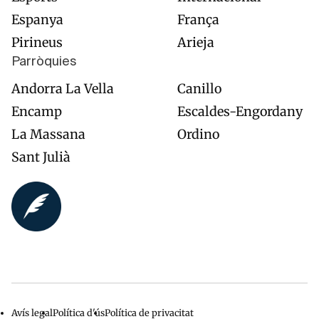
Espanya
França
Pirineus
Arieja
Parròquies
Andorra La Vella
Canillo
Encamp
Escaldes-Engordany
La Massana
Ordino
Sant Julià
Avís legal
Política d'ús
Política de privacitat
Menu