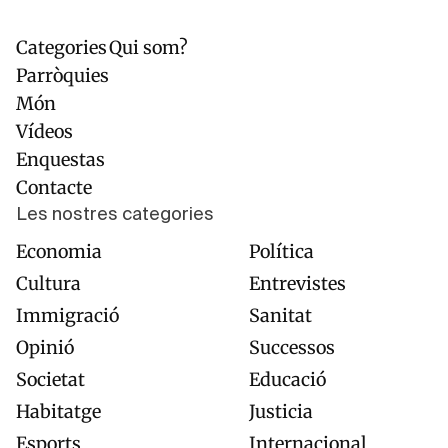
Categories
Qui som?
Navegación
Pie
principal
de
Parròquies
página
Món
Vídeos
Enquestas
Contacte
Les nostres categories
Economia
Política
Cultura
Entrevistes
Immigració
Sanitat
Opinió
Successos
Societat
Educació
Habitatge
Justicia
Esports
Internacional