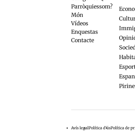
principal
de
Parròquies
som?
Econ
página
Món
Cultu
Vídeos
Immig
Enquestas
Opini
Contacte
Socie
Habit
Espor
Espan
Pirin
Avís legal
Política d'ús
Política de pr
Menu
privacidad