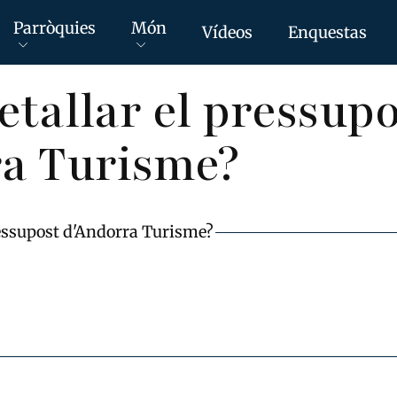
Parròquies
Món
Vídeos
Enquestas
retallar el pressup
ra Turisme?
pressupost d'Andorra Turisme?