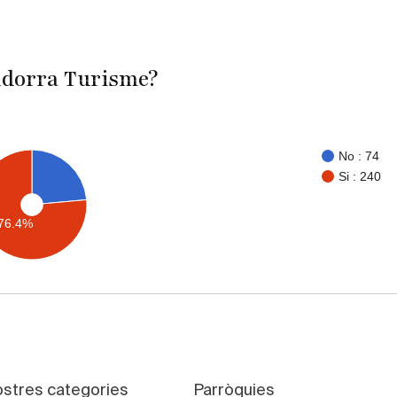
Andorra Turisme?
No : 74
Si : 240
76.4%
ostres categories
Parròquies