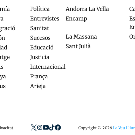
omía
Política
Andorra La Vella
Ca
ra
Entrevistes
Encamp
Es
E
ració
Sanitat
La Massana
O
ón
Sucesos
Sant Julià
dad
Educació
atge
Justicia
ts
Internacional
ya
França
eus
Arieja
ivacitat
Copyright © 2026
La Veu Lliur