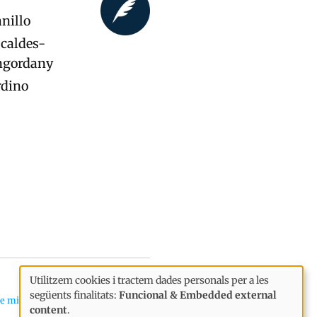
nillo
caldes-
ngordany
rdino
Utilitzem cookies i tractem dades personals per a les
Ús
següents finalitats:
Funcional & Embedded external
e millor diari de notícies d'Andorra
content
.