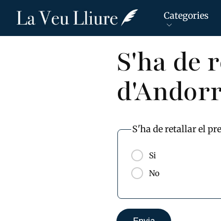
Categories
S'ha de 
Vés
al
d'Andor
contingut
S'ha de retallar el 
Si
No