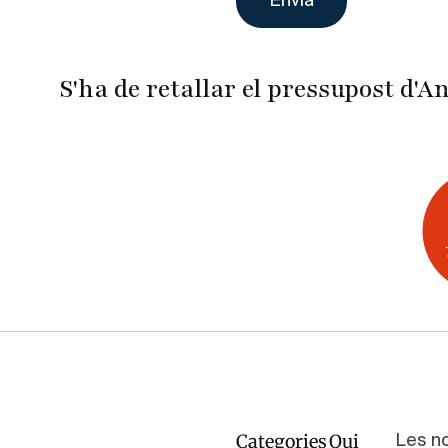
S'ha de retallar el pressupost d'
Categories
Qui
Navegación
Pie
Les n