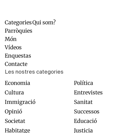
Categories
Qui som?
Navegación
Pie
principal
de
Parròquies
página
Món
Vídeos
Enquestas
Contacte
Les nostres categories
Economia
Política
Cultura
Entrevistes
Immigració
Sanitat
Opinió
Successos
Societat
Educació
Habitatge
Justicia