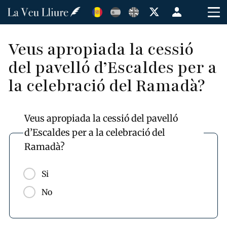
Vés
Menú
al
de
contingut
cuenta
Veus apropiada la cessió
de
del pavelló d’Escaldes per a
usuario
la celebració del Ramadà?
Veus apropiada la cessió del pavelló
d’Escaldes per a la celebració del
Ramadà?
Si
No