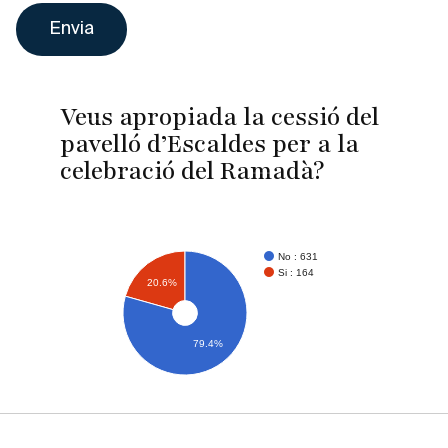
Veus apropiada la cessió del
pavelló d’Escaldes per a la
celebració del Ramadà?
No : 631
Si : 164
20.6%
79.4%