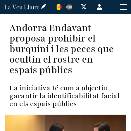
Vés
Menú
al
de
contingut
cuenta
Andorra Endavant
de
proposa prohibir el
usuario
burquini i les peces que
ocultin el rostre en
espais públics
La iniciativa té com a objectiu
garantir la identificabilitat facial
en els espais públics