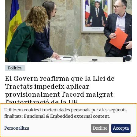
Política
El Govern reafirma que la Llei de
Tractats impedeix aplicar
provisionalment l’acord malgrat
l’autorització de la UE
Utilitzem cookies i tractem dades personals per a les següents
Ús
finalitats:
Funcional & Embedded external content
.
de
Personalitza
Decline
Accepta
dades