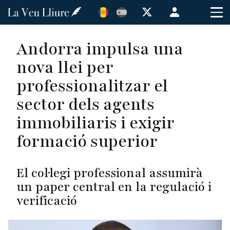
Vés
Menú
al
de
contingut
cuenta
Andorra impulsa una
de
nova llei per
usuario
professionalitzar el
sector dels agents
immobiliaris i exigir
formació superior
El col·legi professional assumirà
un paper central en la regulació i
verificació