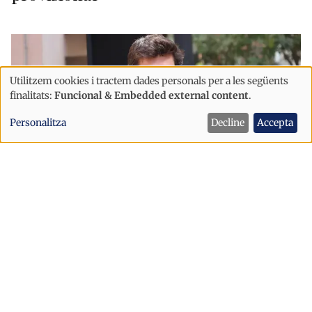
Utilitzem cookies i tractem dades personals per a les següents
Ús
finalitats:
Funcional & Embedded external content
.
de
Personalitza
Decline
Accepta
dades
personals
i
cookies
Política
Sant Julià afronta la festa major amb
un dispositiu de seguretat reforçat
després dels incidents d’Escaldes
Sant Julià