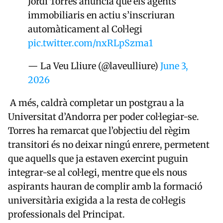
Jordi Torres anuncia que els agents
immobiliaris en actiu s’inscriuran
automàticament al Col·legi
pic.twitter.com/nxRLpSzma1
— La Veu Lliure (@laveulliure)
June 3,
2026
A més, caldrà completar un postgrau a la
Universitat d’Andorra per poder col·legiar-se.
Torres ha remarcat que l’objectiu del règim
transitori és no deixar ningú enrere, permetent
que aquells que ja estaven exercint puguin
integrar-se al col·legi, mentre que els nous
aspirants hauran de complir amb la formació
universitària exigida a la resta de col·legis
professionals del Principat.