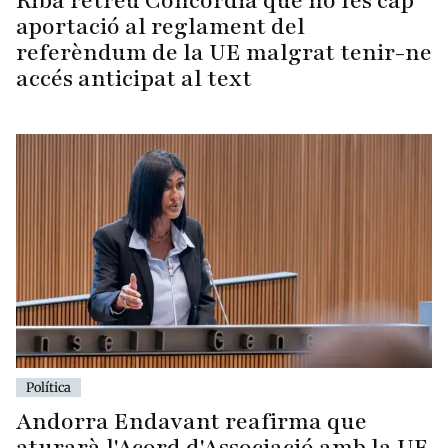
Riba retreu Concòrdia que no fes cap
aportació al reglament del
referèndum de la UE malgrat tenir-ne
accés anticipat al text
Política
Andorra Endavant reafirma que
aturarà l'Acord d'Associació amb la UE