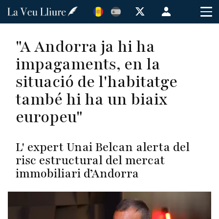
Vés
Menú
al
de
contingut
cuenta
"A Andorra ja hi ha
de
impagaments, en la
usuario
situació de l'habitatge
també hi ha un biaix
europeu"
L' expert Unai Belcan alerta del
risc estructural del mercat
immobiliari d’Andorra