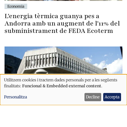
Economia
L'energia tèrmica guanya pes a
Andorra amb un augment de l'11% del
subministrament de FEDA Ecoterm
Utilitzem cookies i tractem dades personals per a les següents
Ús
finalitats:
Funcional & Embedded external content
.
de
Personalitza
Decline
Accepta
dades
personals
i
Economia
cookies