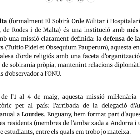
lta
(formalment El Sobirà Orde Militar i Hospitalar
, de Rodes i de Malta) és una institució amb
més
mb una missió clarament definida: la
defensa de la 
ts
(Tuitio Fidei et Obsequium Pauperum), aquesta en
ralesa d'orde religiós amb una faceta d'organitzaci
l de sobirania pròpia, mantenint relacions diplomàt
us d'observador a l'ONU.
de l’1 al 4 de maig, aquesta missió mil·lenària
ric per al país: l’arribada de la delegació d’
 anual a
Lourdes
. Enguany, hem format part d'aques
tres residents (membres de l’ambaixada a Andorra i 
re estudiants, entre els quals em trobo jo mateixa.