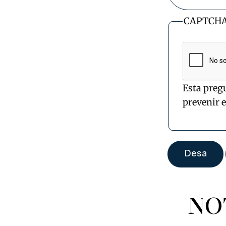
CAPTCH
Esta preg
prevenir 
NO