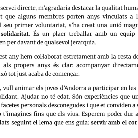
 servei directe, m’agradaria destacar la qualitat hum
t que alguns membres porten anys vinculats a l
el seu primer voluntariat, s’ha creat una unió magn
a
solidaritat
. És un plaer treballar amb un equip
en per davant de qualsevol jerarquia.
est any hem col·laborat estretament amb la resta d
er als propers anys és clar: acompanyar directam
xò tot just acaba de començar.
t, vull animar els joves d’Andorra a participar en les 
lidant. Ajudar no té edat. Són experiències que un
 facetes personals desconegudes i que et conviden a 
o t’imagines fins que els vius. Esperem poder dur 
iats seguint el lema que ens guia:
servir amb el cor