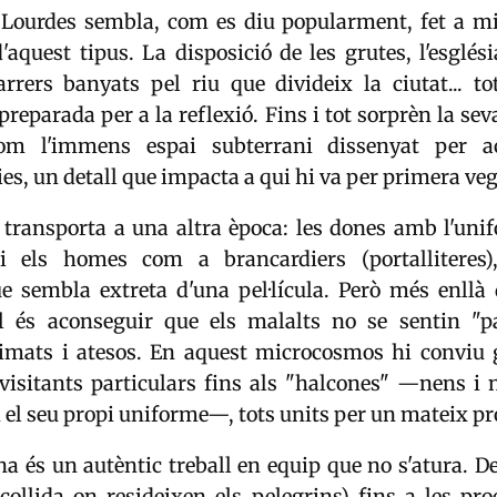
e Lourdes sembla, com es diu popularment, fet a m
'aquest tipus. La disposició de les grutes, l'esglési
arrers banyats pel riu que divideix la ciutat... t
 preparada per a la reflexió. Fins i tot sorprèn la se
com l'immens espai subterrani dissenyat per ac
es, un detall que impacta a qui hi va per primera ve
s transporta a una altra època: les dones amb l'uni
 i els homes com a brancardiers (portalliteres)
e sembla extreta d'una pel·lícula. Però més enllà 
eal és aconseguir que els malalts no se sentin "pa
timats i atesos. En aquest microcosmos hi conviu g
visitants particulars fins als "halcones" —nens i
 el seu propi uniforme—, tots units per un mateix pr
na és un autèntic treball en equip que no s'atura. De
acollida on resideixen els pelegrins) fins a les pr