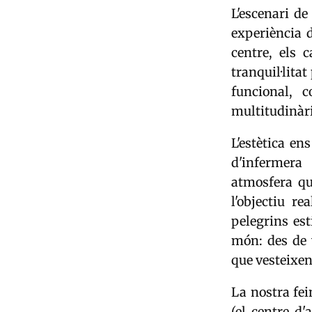
L'escenari d
experiència d
centre, els c
tranquil·litat
funcional, 
multitudinàri
L'estètica en
d'infermera
atmosfera qu
l'objectiu r
pelegrins es
món: des de 
que vesteixen
La nostra fei
(el centre d'