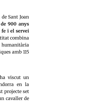
i de Sant Joan
 de 900 anys
fe i el servei
titat combina
ó humanitària
iques amb 115
 ha viscut un
Andorra en la
t projecte set
un cavaller de