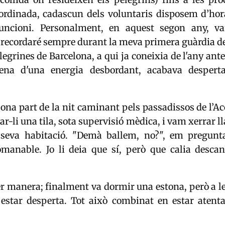
oordinada, cadascun dels voluntaris disposem d’hora
funcioni. Personalment, en aquest segon any, va
recordaré sempre durant la meva primera guàrdia de
legrines de Barcelona, a qui ja coneixia de l'any ante
lena d'una energia desbordant, acabava desperta
na part de la nit caminant pels passadissos de l’Ac
ar-li una tila, sota supervisió mèdica, i vam xerrar l
a seva habitació. "Demà ballem, no?", em pregun
comanable. Jo li deia que sí, però que calia descan
r manera; finalment va dormir una estona, però a le
 estar desperta. Tot això combinat en estar atent