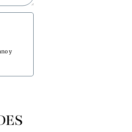
ano y
DES