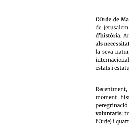
L’Orde de Ma
de Jerusalem
d’història
. A
als necessita
la seva natu
internaciona
estats i estat
Recentment, 
moment histò
peregrinació
voluntaris
: 
l’Orde) i quat