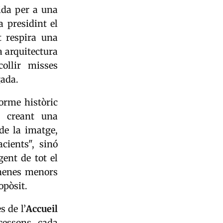
ida per a una
a presidint el
ot respira una
va arquitectura
ollir misses
gada.
forme històric
, creant una
de la imatge,
cients", sinó
ent de tot el
 nenes menors
opòsit.
s de l’
Accueil
ocessons, cada