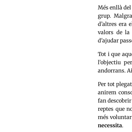
Més enllà del
grup. Malgra
d’altres era 
valors de l
d'ajudar pass
Tot i que aqu
l’objectiu p
andorrans. Ai
Per tot plega
anirem conso
fan descobrir
reptes que n
més voluntar
necessita
.