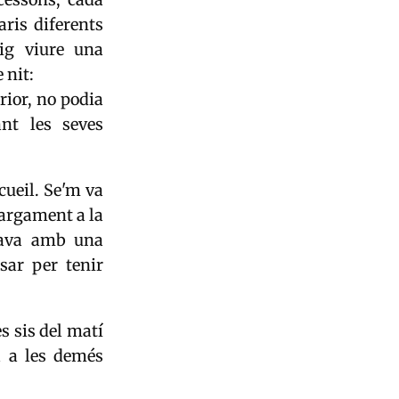
ris diferents
ig viure una
 nit:
rior, no podia
nt les seves
cueil. Se'm va
largament a la
tava amb una
sar per tenir
s sis del matí
a a les demés