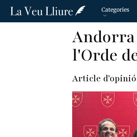
Categories
Vés
Andorra 
al
contingut
l'Orde d
Article d'opini