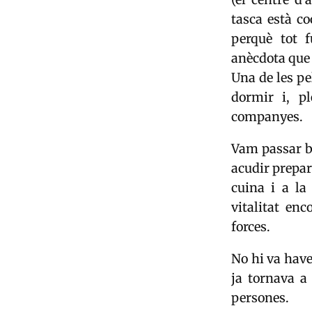
tasca està c
perquè tot 
anècdota que 
Una de les pe
dormir i, p
companyes.
Vam passar bo
acudir prepar
cuina i a l
vitalitat en
forces.
No hi va have
ja tornava a
persones.