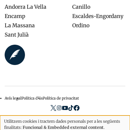
Andorra La Vella
Canillo
Encamp
Escaldes-Engordany
La Massana
Ordino
Sant Julià
Avís legal
Política d'ús
Política de privacitat
Menu
privacidad
Utilitzem cookies i tractem dades personals per a les següents
Copyright © 2026
La Veu Lliure millor diari de notícies d'Andorra
Ús
finalitats:
Funcional & Embedded external content
.