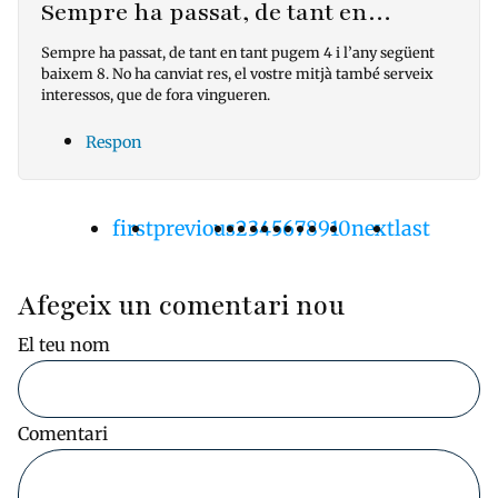
Sempre ha passat, de tant en…
Sempre ha passat, de tant en tant pugem 4 i l’any següent
baixem 8. No ha canviat res, el vostre mitjà també serveix
interessos, que de fora vingueren.
Respon
Primera
first
Pàgina
previous
Pàgina
2
Pàgina
3
Pàgina
4
Pàgina
5
Pàgina
6
Pàgina
7
Pàgina
8
Pàgina
9
Pàgina
10
Pàgina
next
Última
last
Paginació
pàgina
anterior
actual
següent
pàgina
Afegeix un comentari nou
El teu nom
Comentari