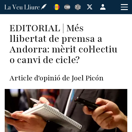
Vés
Menú
al
de
contingut
cuenta
EDITORIAL | Més
de
llibertat de premsa a
usuario
Andorra: mèrit col·lectiu
o canvi de cicle?
Article d'opinió de Joel Picón