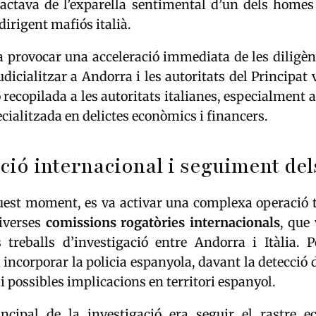
tractava de l’exparella sentimental d’un dels homes
dirigent mafiós italià.
a provocar una acceleració immediata de les diligènc
judicialitzar a Andorra i les autoritats del Principat 
 recopilada a les autoritats italianes, especialment 
ecialitzada en delictes econòmics i financers.
ió internacional i seguiment del
quest moment, es va activar una complexa operació 
iverses
comissions rogatòries internacionals
, que
s treballs d’investigació entre Andorra i Itàlia. P
 incorporar la policia espanyola, davant la detecci
i possibles implicacions en territori espanyol.
rincipal de la investigació era seguir el rastre 