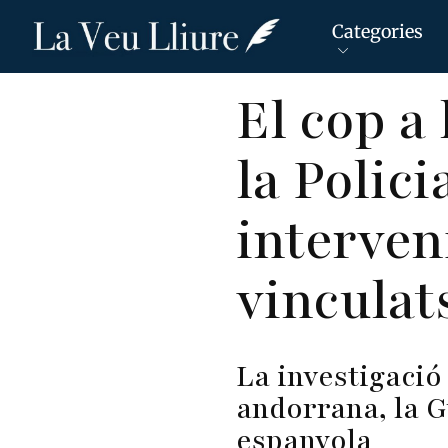
Categories
Vés
El cop a 
al
contingut
la Polic
interven
vinculats
La investigació 
andorrana, la Gu
espanyola