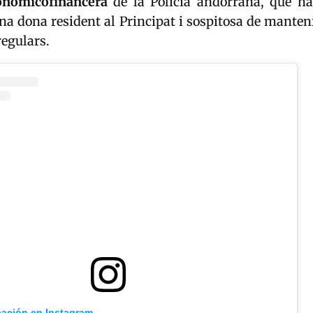
onomicofinancera
de la Policia andorrana, que ha
una dona resident al Principat i sospitosa de mante
egulars.
cación en Instagram