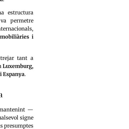
na estructura
 va permetre
ternacionals,
mobiliàries i
rejar tant a
en
Luxemburg,
 i Espanya
.
a
 mantenint —
ualsevol signe
els presumptes