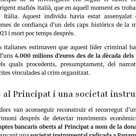
igent mafiós italià, que en aquell moment es troba
a Itàlia. Aquest individu havia estat assenyala
omes de confiança d’un dels caps històrics de la mà
023 i mort poc temps després.
ts italianes estimaven que aquest líder criminal h
 d’uns
4.000 milions d’euros des de la dècada dels 
ls quals procedents, presumptament, del narcotr
lícites vinculades al crim organitzat.
al Principat i una societat instr
adors van aconseguir reconstruir el recorregut d’un
trimoni després de detectar moviments econòmics
ptes bancaris oberts al Principat a nom de la don
jançant una
societat instrumental radicada a Pana