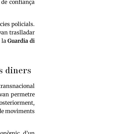
 de confiança
ies policials.
van traslladar
a la
Guardia di
s diners
transnacional
 van permetre
osteriorment,
ó de moviments
econòmic d’un