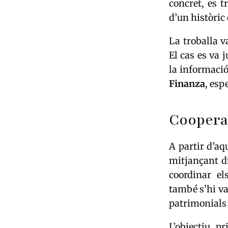
concret, es 
d’un històric 
La troballa v
El cas es va 
la informació
Finanza
, esp
Cooperac
A partir d’a
mitjançant d
coordinar el
també s’hi va
patrimonials 
L’objectiu p