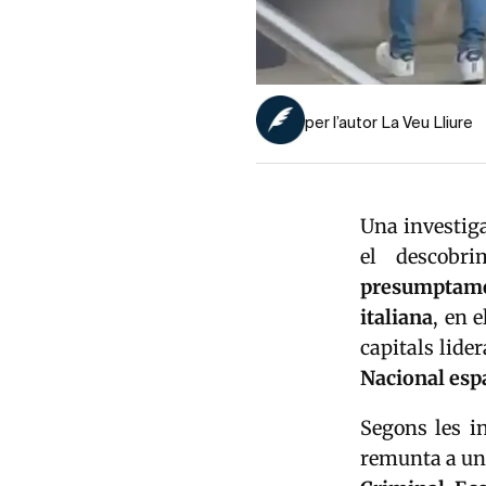
per l’autor La Veu Lliure
Una investiga
el descobr
presumptamen
italiana
, en 
capitals lid
Nacional esp
Segons les in
remunta a una