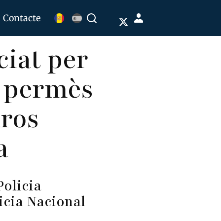
Menú
Contacte
Buscar
de
ciat per
cuenta
de
a permès
usuario
uros
a
Policia
licia Nacional