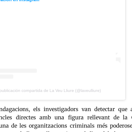
ublicación compartida de La Veu Lliure (@laveulliure)
ndagacions, els investigadors van detectar que
ncles directes amb una figura rellevant de la
una de les organitzacions criminals més poderoses