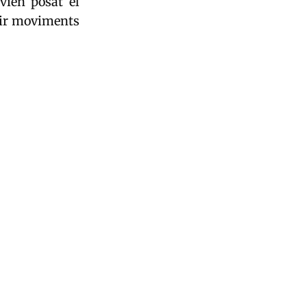
vien posat el
nir moviments