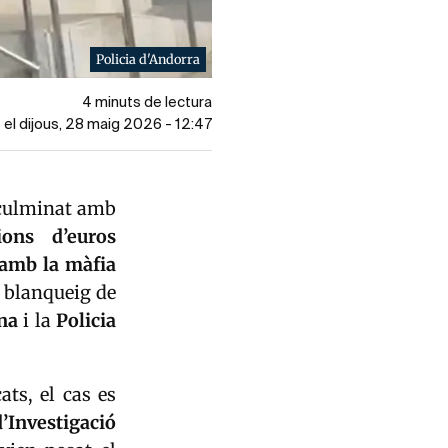
Policia d'Andorra
4 minuts de lectura
 el dijous, 28 maig 2026 - 12:47
a culminat amb
ons d’euros
 amb la màfia
l blanqueig de
ana
i la
Policia
ats, el cas es
d’Investigació