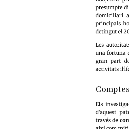
presumpte dir
domiciliari 
principals h
detingut el 2
Les autorita
una fortuna
gran part de
activitats il·
Comptes 
Els investig
d’aquest pa
través de
com
així com mit