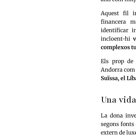
Aquest fil i
financera m
identificar 
incloent-hi
v
complexos tur
Els prop d
Andorra com e
Suïssa, el Lí
Una vida
La dona inve
segons fonts 
extern de lux