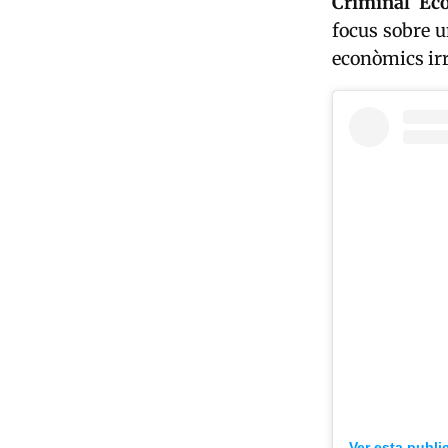
Criminal Ec
focus sobre 
econòmics irr
Ver esta publi