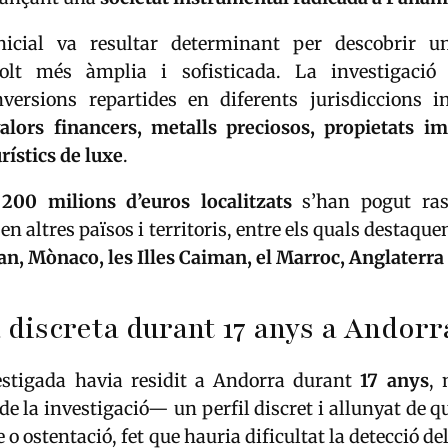
nicial va resultar determinant per descobrir u
olt més àmplia i sofisticada. La investigació
inversions repartides en diferents jurisdiccions in
alors financers, metalls preciosos, propietats im
ístics de luxe
.
e
200 milions d’euros localitzats
s’han pogut rast
n altres països i territoris, entre els quals destaqu
ban, Mònaco, les Illes Caiman, el Marroc, Anglaterra
 discreta durant 17 anys a Andorr
stigada havia residit a Andorra durant
17 anys
,
de la investigació— un perfil discret i allunyat de q
e o ostentació, fet que hauria dificultat la detecció d