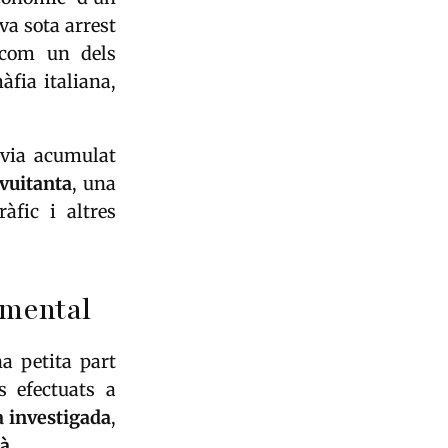
va sota arrest
t com un dels
fia italiana,
avia acumulat
vuitanta
, una
àfic i altres
umental
a petita part
 efectuats a
a investigada
,
mà
.