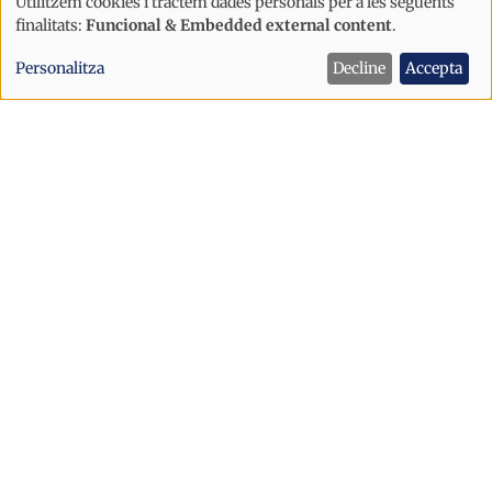
Utilitzem cookies i tractem dades personals per a les següents
Ús
finalitats:
Funcional & Embedded external content
.
de
Personalitza
Decline
Accepta
dades
personals
i
cookies
Política
Sant Julià afronta la festa major amb
un dispositiu de seguretat reforçat
després dels incidents d’Escaldes
Sant Julià