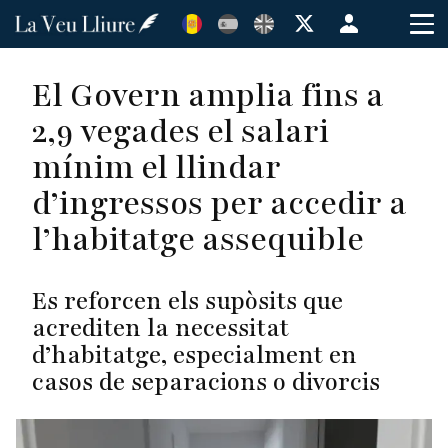
Vés
Menú
al
de
contingut
cuenta
El Govern amplia fins a
de
2,9 vegades el salari
usuario
mínim el llindar
d’ingressos per accedir a
l’habitatge assequible
Es reforcen els supòsits que
acrediten la necessitat
d’habitatge, especialment en
casos de separacions o divorcis