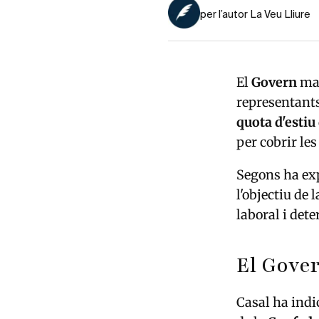
per l’autor La Veu Lliure
El
Govern
man
representants
quota d'estiu
per cobrir les
Segons ha exp
l'objectiu de
laboral i det
El Gover
Casal ha indi