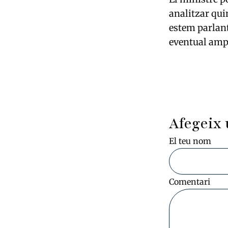
analitzar qui
estem parlant
eventual ampl
Afegeix 
El teu nom
Comentari