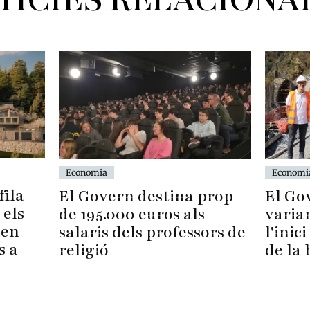
Economia
Economi
fila
El Govern destina prop
El Go
 els
de 195.000 euros als
varia
uen
salaris dels professors de
l'inic
s a
religió
de la