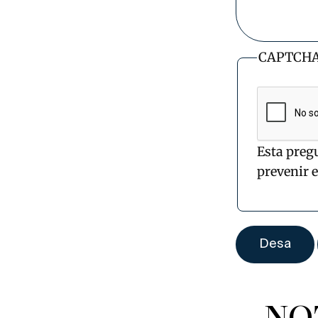
CAPTCH
Esta preg
prevenir 
NO