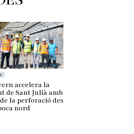
a
vern accelera la
nt de Sant Julià amb
i de la perforació des
 boca nord