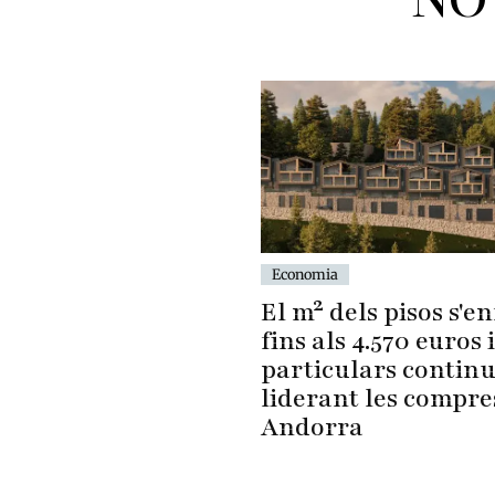
Economia
El m² dels pisos s'en
fins als 4.570 euros i
particulars contin
liderant les compre
Andorra