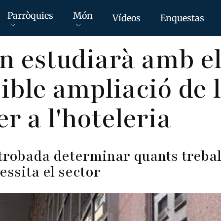
Parròquies
Món
Vídeos
Enquestas
n estudiarà amb el
ible ampliació de 
er a l'hoteleria
a trobada determinar quants treba
essita el sector