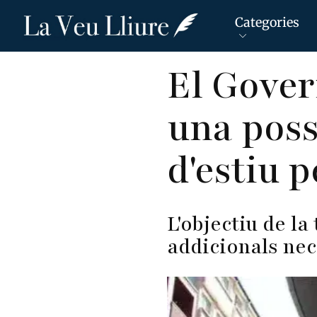
Categories
Vés
El Gover
al
contingut
una poss
d'estiu p
L'objectiu de l
addicionals nec