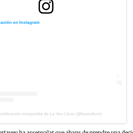
cación en Instagram
ublicación compartida de La Veu Lliure (@laveulliure)
ortaveu ha assenyalat que abans de prendre una deci