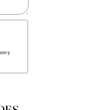
ano y
DES