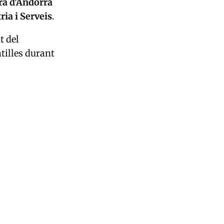
ra d'Andorra
ia i Serveis
.
t del
ntilles durant