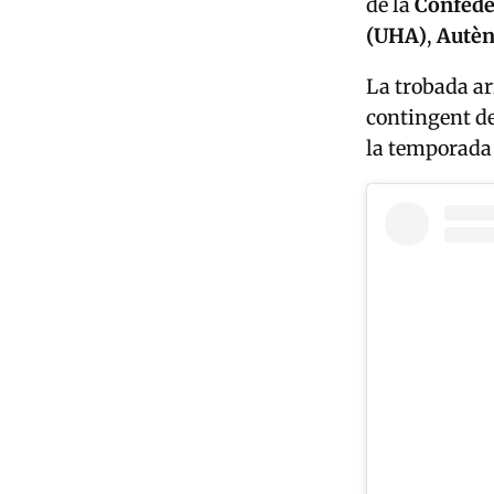
de la
Confede
(UHA)
,
Autèn
La trobada ar
contingent d
la temporada 