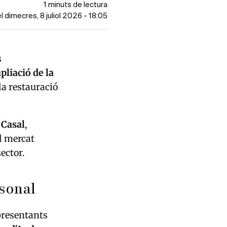
1 minuts de lectura
el dimecres, 8 juliol 2026 - 18:05
s
pliació de la
 la restauració
 Casal
,
el mercat
ector.
rsonal
presentants