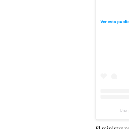
Ver esta publi
Una p
El ministre p