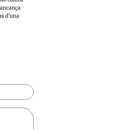
 mancança
ns d'una