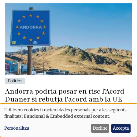
Política
Andorra podria posar en risc l’Acord
Duaner si rebutja l'acord amb la UE
després d’una eventual aplicació
Utilitzem cookies i tractem dades personals per a les següents
provisional
Ús
finalitats:
Funcional & Embedded external content
.
de
Personalitza
Decline
Accepta
dades