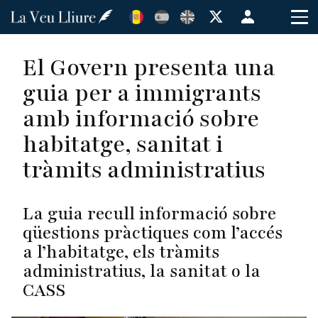
Vés
Menú
al
de
contingut
cuenta
El Govern presenta una
de
guia per a immigrants
usuario
amb informació sobre
habitatge, sanitat i
tràmits administratius
La guia recull informació sobre
qüestions pràctiques com l’accés
a l’habitatge, els tràmits
administratius, la sanitat o la
CASS