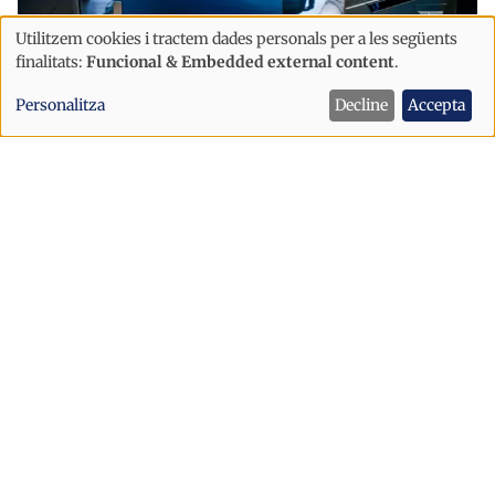
Utilitzem cookies i tractem dades personals per a les següents
Ús
finalitats:
Funcional & Embedded external content
.
Economia
de
Les empreses andorranes incorporen
Personalitza
Decline
Accepta
dades
la ciberseguretat i les dades a la seva
personals
estratègia de negoci
i
cookies