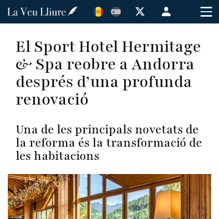
Vés
Menú
al
de
contingut
cuenta
El Sport Hotel Hermitage
de
& Spa reobre a Andorra
usuario
després d’una profunda
renovació
Una de les principals novetats de
la reforma és la transformació de
les habitacions