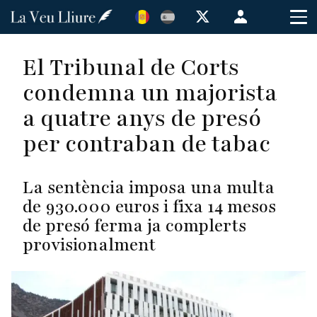
Vés
Menú
al
de
contingut
cuenta
El Tribunal de Corts
de
condemna un majorista
usuario
a quatre anys de presó
per contraban de tabac
La sentència imposa una multa
de 930.000 euros i fixa 14 mesos
de presó ferma ja complerts
provisionalment