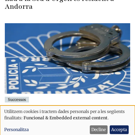
Andorra
Successos
Detingut després d’ostentar una
Utilitzem cookies i tractem dades personals per a les següents
Ús
navalla davant d’un grup de persones
finalitats:
Funcional & Embedded external content
.
durant la Festa Major d'Escaldes
de
Personalitza
Decline
Accepta
dades