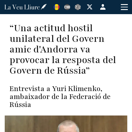
Vés
Menú
al
de
contingut
cuenta
“Una actitud hostil
de
unilateral del Govern
usuario
amic d'Andorra va
provocar la resposta del
Govern de Rússia”
Entrevista a Yuri Klimenko,
ambaixador de la Federació de
Rússia