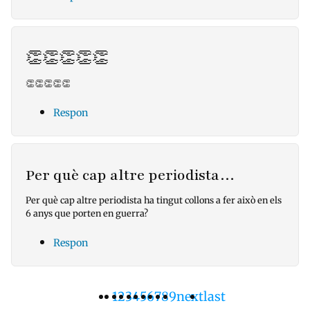
👏👏👏👏👏
👏👏👏👏👏
Respon
Per què cap altre periodista…
Per què cap altre periodista ha tingut collons a fer això en els
6 anys que porten en guerra?
Respon
Pàgina
1
Pàgina
2
Pàgina
3
Pàgina
4
Pàgina
5
Pàgina
6
Pàgina
7
Pàgina
8
Pàgina
9
Pàgina
next
Última
last
Paginació