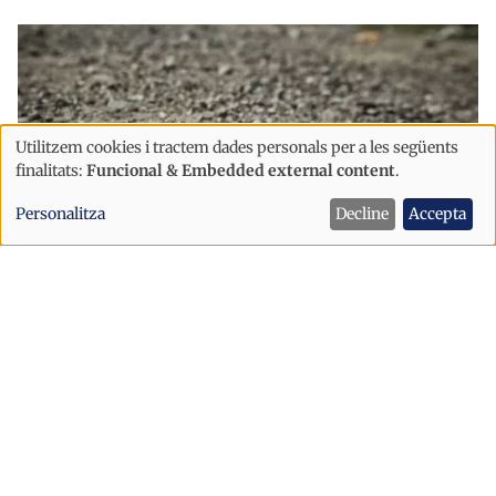
Utilitzem cookies i tractem dades personals per a les següents
Ús
finalitats:
Funcional & Embedded external content
.
de
Personalitza
Decline
Accepta
dades
personals
i
Successos
cookies
Detingut un home de 23 anys amb una
expulsió vigent després que una jove
l’assenyalés per una punxada amb
una xeringa