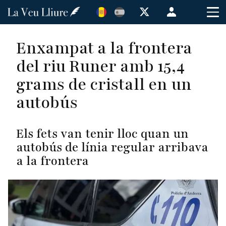
Vés
Menú
al
de
contingut
cuenta
Enxampat a la frontera
de
del riu Runer amb 15,4
usuario
grams de cristall en un
autobús
Els fets van tenir lloc quan un
autobús de línia regular arribava
a la frontera