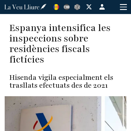
Vés
Menú
al
de
contingut
cuenta
Espanya intensifica les
de
inspeccions sobre
usuario
residències fiscals
fictícies
Hisenda vigila especialment els
trasllats efectuats des de 2021