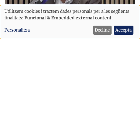
Utilitzem cookies i tractem dades personals per a les següents
Ús
finalitats:
Funcional & Embedded external content
.
de
Immigració
Societat
Personalitza
Decline
Accepta
dades
“Hi ha gent opinant que es creu
personals
andorrana i el seu cognom és Oliveira"
i
cookies