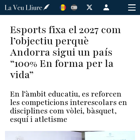
Vés
Menú
al
de
contingut
cuenta
Esports fixa el 2027 com
de
l’objectiu perquè
usuario
Andorra sigui un país
“100% En forma per la
vida”
En l’àmbit educatiu, es reforcen
les competicions interescolars en
disciplines com vòlei, bàsquet,
esquí i atletisme