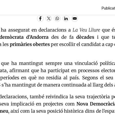
Publicat
ha assegurat en declaracions a
La Veu Lliure
que és
ldemòcrata
d’Andorra
des de fa
dècades
i que té
a les
primàries obertes
per escollir el candidat a cap
 que ha mantingut sempre una vinculació polític
ta, afirmant que ha participat en processos elector
 períodes en què no residia al país. Segons el seu 
S
s’ha mantingut de manera continuada al llarg dels 
declaracions, també reivindica la seva trajectòria po
 seva implicació en projectes com
Nova Democràci
umeu
, així com la seva posició històrica dins de l’esp