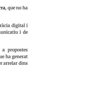
rra
, que no ha
àcia digital i
unicatiu i de
 a propostes
que ha generat
r arrelar dins