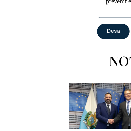
prevenir 
NO