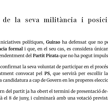
 de la seva militància i posic
iniciatives polítiques,
Guirao
ha defensat que no po
ncia formal
i que, en el seu cas, es considera úni
pendentment del
Partit Pirata
que no ha pogut impuls
a confirmat la seva voluntat de participar en el procé
ntment convocat pel
PS
, que servirà per escollir 
a candidatura a cap de Govern en les properes elecci
ern del partit ja ha obert el termini de presentació de
à el 8 de juny, i culminarà amb una votació previst