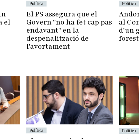
Política
Política
Andor
El PS assegura que el
an
al Con
Govern "no ha fet cap pas
a el
d'un 
endavant" en la
forest
despenalització de
l'avortament
Política
Política