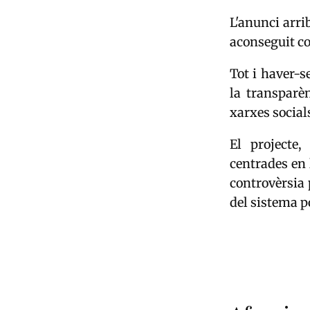
L'anunci arri
aconseguit co
Tot i haver-s
la transparè
xarxes social
El projecte
centrades en 
controvèrsia 
del sistema p