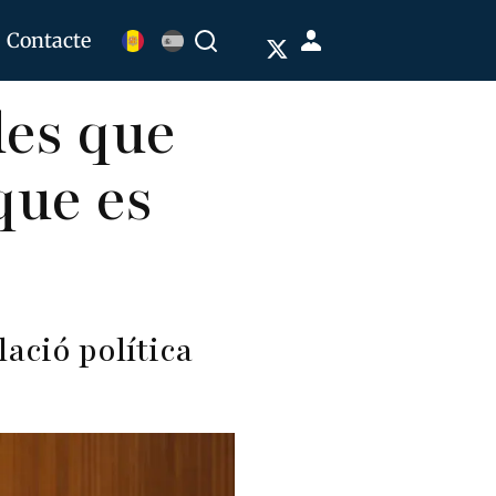
Menú
Contacte
Buscar
de
des que
cuenta
de
 que es
usuario
ació política