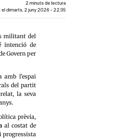
2 minuts de lectura
 el dimarts, 2 juny 2026 - 22:35
 militant del
 intenció de
 de Govern per
a amb l’espai
als del partit
relat, la seva
anys.
lítica prèvia,
a
al costat de
ai progressista