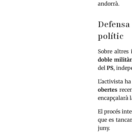
andorrà.
Defensa
polític
Sobre altres 
doble milità
del
PS
, inde
L'activista h
obertes
rece
encapçalarà l
El procés int
que es tancar
juny.