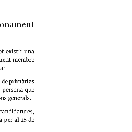
ionament
t existir una
cament membre
ar.
s de
primàries
la persona que
ons generals.
 candidatures,
a per al 25 de