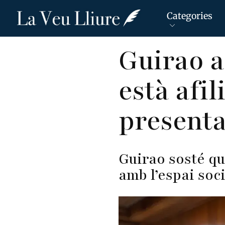
Categories
Vés
Guirao a
al
contingut
està afil
presenta
Guirao sosté qu
amb l’espai so