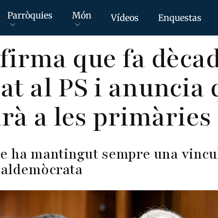
Parròquies
Món
Vídeos
Enquestas
firma que fa dèca
iat al PS i anuncia
rà a les primàries
e ha mantingut sempre una vincul
cialdemòcrata