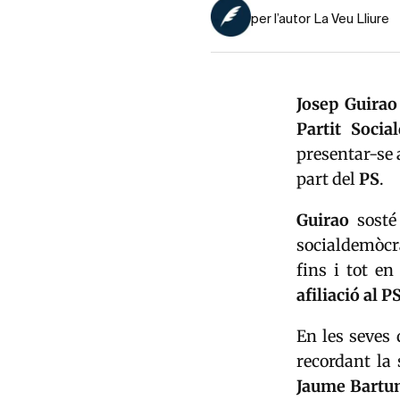
per l’autor La Veu Lliure
Josep Guirao
Partit Socia
presentar-se 
part del
PS
.
Guirao
sosté
socialdemòcra
fins i tot en
afiliació al P
En les seves 
recordant la
Jaume Bart