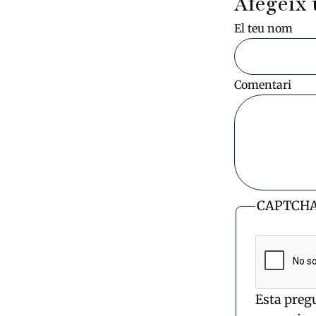
Afegeix 
El teu nom
Comentari
CAPTCH
Esta preg