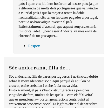
país, i quan ens jubilem ho farem al nostre país, ja que
a diferència de molts dels portuguesos que van vindré
a viuré al país, i que la majoria tenen la doble
nacionalitat, molts tenen les cases pagades a portugal,
perquè no han volgut invertir al país.
Estic totalment d 'accord , que aquest senyor... estaría
millor calladet... , però esser Andorrà, va més enllà de l
obtenció de un passaport....
Respon
Sóc andorrana, filla de…
Sóc andorrana, filla de pares portuguesos, i no tinc cap dubte
sobre la meva identitat: soc d’aquí perquè és aquí on he
crescut, on he treballat i on he fet la meva vida.
Històricament, el país s’ha construït gràcies a persones
vingudes de fora, moltes de les quals —com els “Oliveira”
que es mencionen— porten generacions contribuint al
creixement econòmic i social. És legítim obrir el debat sobre