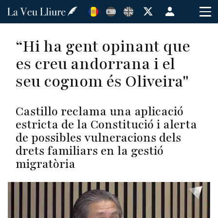
Vés
Menú
al
de
contingut
cuenta
“Hi ha gent opinant que
de
es creu andorrana i el
usuario
seu cognom és Oliveira"
Castillo reclama una aplicació
estricta de la Constitució i alerta
de possibles vulneracions dels
drets familiars en la gestió
migratòria