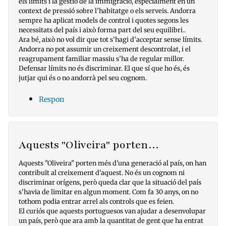
els límits i la gestió de la immigració, especialment en un
context de pressió sobre l’habitatge o els serveis. Andorra
sempre ha aplicat models de control i quotes segons les
necessitats del país i això forma part del seu equilibri..
Ara bé, això no vol dir que tot s’hagi d’acceptar sense límits.
Andorra no pot assumir un creixement descontrolat, i el
reagrupament familiar massiu s’ha de regular millor.
Defensar límits no és discriminar. El que sí que ho és, és
jutjar qui és o no andorrà pel seu cognom.
Respon
Aquests "Oliveira" porten…
Aquests "Oliveira" porten més d'una generació al país, on han
contribuït al creixement d'aquest. No és un cognom ni
discriminar orígens, però queda clar que la situació del país
s'havia de limitar en algun moment. Com fa 30 anys, on no
tothom podia entrar arrel als controls que es feien.
El curiós que aquests portuguesos van ajudar a desenvolupar
un país, però que ara amb la quantitat de gent que ha entrat