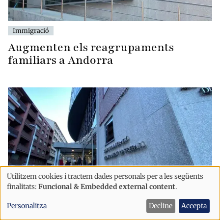
Immigració
Augmenten els reagrupaments
familiars a Andorra
Utilitzem cookies i tractem dades personals per a les següents
Ús
finalitats:
Funcional & Embedded external content
.
de
Immigració
Personalitza
Decline
Accepta
dades
Les “altres nacionalitats” concentren