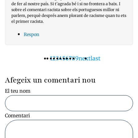
de fer al nostre país. Si t’agrada bé i si no frontera a baix. I
sobre el comentari racista sobre els portuguesos millor ni
parlem, perquè després anem plorant de racisme quan tu ets
el primer racista.
Respon
Pàgina
1
Pàgina
2
Pàgina
3
Pàgina
4
Pàgina
5
Pàgina
6
Pàgina
7
Pàgina
8
Pàgina
9
Pàgina
next
Última
last
Paginació
actual
següent
pàgina
Afegeix un comentari nou
El teu nom
Comentari