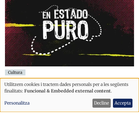
Cultura
'En Estado Puro' arrenca a la Massana
Utilitzem cookies i tractem dades personals per a les següents
Ús
amb la Pujada a Arinsal i la Copa del
finalitats:
Funcional & Embedded external content
.
de
Món de BTT
Personalitza
Decline
Accepta
dades
personals
i
cookies