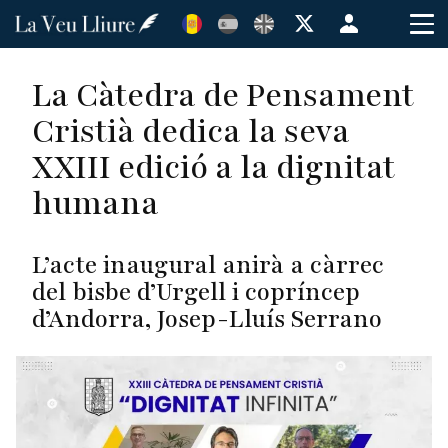
Vés
Menú
al
de
contingut
cuenta
La Càtedra de Pensament
de
Cristià dedica la seva
usuario
XXIII edició a la dignitat
humana
L’acte inaugural anirà a càrrec
del bisbe d’Urgell i copríncep
d’Andorra, Josep-Lluís Serrano