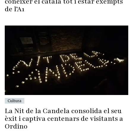
conèixer el català tot i estar exempts
de l’A1
Cultura
La Nit de la Candela consolida el seu
èxit i captiva centenars de visitants a
Ordino