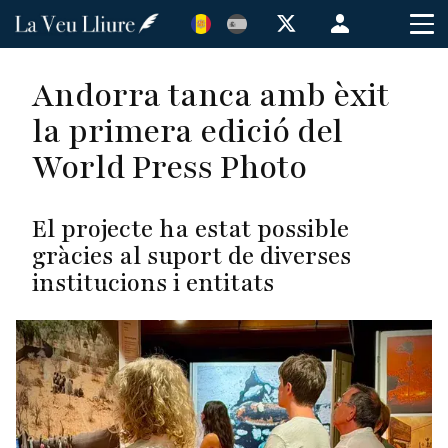
Vés
Menú
al
de
contingut
cuenta
Andorra tanca amb èxit
de
la primera edició del
usuario
World Press Photo
El projecte ha estat possible
gràcies al suport de diverses
institucions i entitats