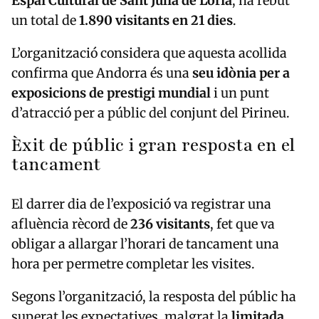
Espai Cultural de Sant Julià de Lòria
, ha rebut
un total de
1.890 visitants en 21 dies
.
L’organització considera que aquesta acollida
confirma que Andorra és una
seu idònia per a
exposicions de prestigi mundial
i un punt
d’atracció per a públic del conjunt del Pirineu.
Èxit de públic i gran resposta en el
tancament
El darrer dia de l’exposició va registrar una
afluència rècord de
236 visitants
, fet que va
obligar a allargar l’horari de tancament una
hora per permetre completar les visites.
Segons l’organització, la resposta del públic ha
superat les expectatives, malgrat la
limitada