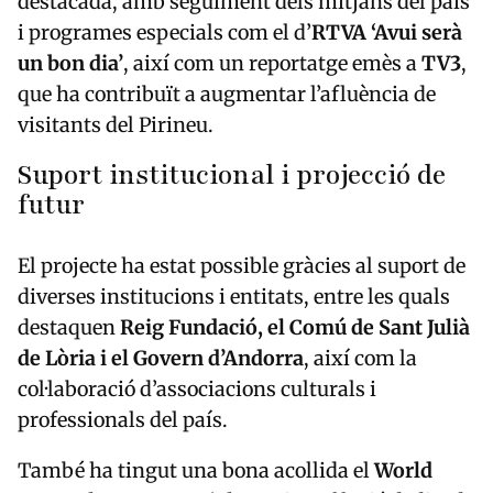
destacada, amb seguiment dels mitjans del país
i programes especials com el d’
RTVA ‘Avui serà
un bon dia’
, així com un reportatge emès a
TV3
,
que ha contribuït a augmentar l’afluència de
visitants del Pirineu.
Suport institucional i projecció de
futur
El projecte ha estat possible gràcies al suport de
diverses institucions i entitats, entre les quals
destaquen
Reig Fundació, el Comú de Sant Julià
de Lòria i el Govern d’Andorra
, així com la
col·laboració d’associacions culturals i
professionals del país.
També ha tingut una bona acollida el
World