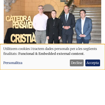
Utilitzem cookies i tractem dades personals per a les següents
Ús
finalitats:
Funcional & Embedded external content
.
Cultura
de
El copríncep Serrano inaugura a la
Personalitza
Decline
Accepta
dades
Seu la 23a Càtedra de Pensament
personals
Cristià dedicada a la dignitat humana
i
cookies