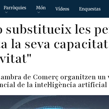
Parròquies
Món
Vídeos
Enquestas
o substitueix les p
 la seva capacitat
vitat"
 Cambra de Comerç organitzen un
cial de la intel·ligència artificia