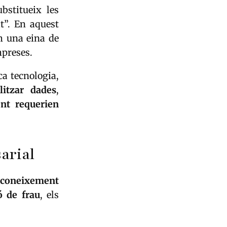
bstitueix les
t”. En aquest
m una eina de
mpreses.
ca tecnologia,
litzar dades
,
nt requerien
arial
econeixement
ó de frau
, els