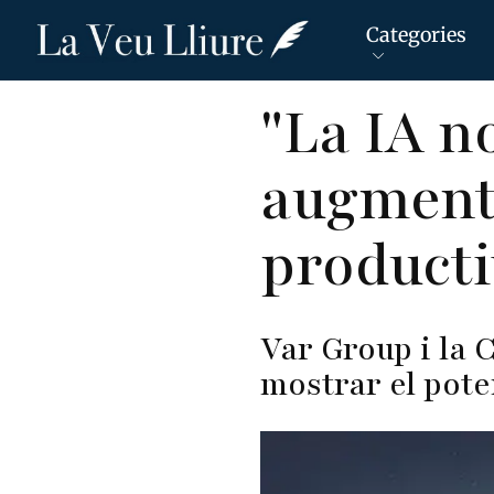
Categories
Vés
"La IA n
al
contingut
augmenta
producti
Var Group i la
mostrar el poten