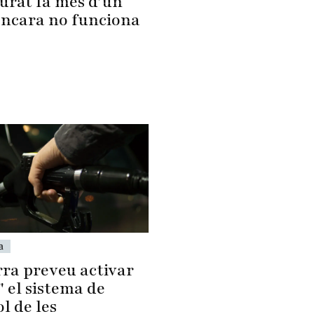
urat fa més d’un
encara no funciona
a
ra preveu activar
" el sistema de
l de les