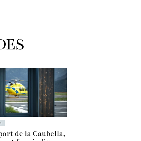
DES
a
port de la Caubella,