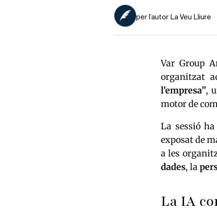
per l’autor La Veu Lliure
Var Group An
organitzat 
l’empresa”
, 
motor de comp
La sessió ha 
exposat de ma
a les organitz
dades
, la
pers
La IA co