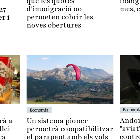
inaug
que les quotes
mes, 
d’immigració no
27
permeten cobrir les
r i
noves obertures
Economi
Economia
Andor
rà a
Un sistema pioner
"aviat
llei
permetrà compatibilitzar
contro
ra
el parapent amb els vols