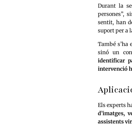
Durant la se
persones”, s
sentit, han 
suport per a l
També s’ha ex
sinó un co
identificar 
intervenció
Aplicaci
Els experts h
d’imatges, v
assistents vi