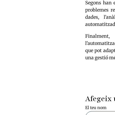
Segons han ex
problemes re
dades, l’an
automatitzad
Finalment,
l’automatitza
que pot adap
una gestió més
Afegeix 
El teu nom