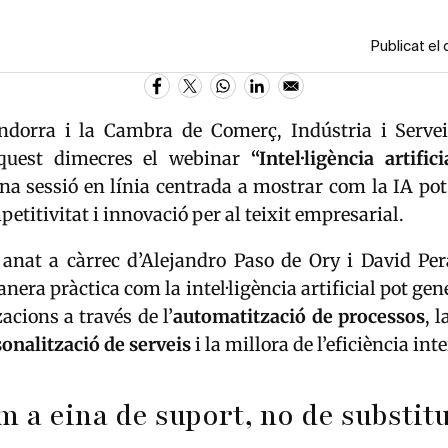
Publicat el
dorra i la Cambra de Comerç, Indústria i Serve
aquest dimecres el webinar
“Intel·ligència artific
una sessió en línia centrada a mostrar com la IA po
etitivitat i innovació per al teixit empresarial.
anat a càrrec d’
Alejandro Paso de Ory
i
David Per
nera pràctica com la intel·ligència artificial pot gene
acions a través de l’
automatització de processos
, 
onalització de serveis
i la millora de l’eficiència int
m a eina de suport, no de substit