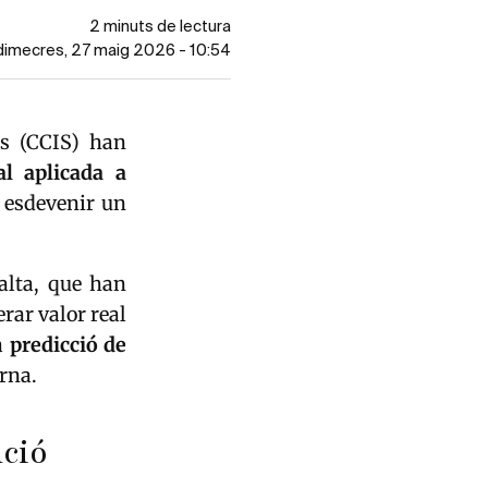
2 minuts de lectura
 dimecres, 27 maig 2026 - 10:54
is (CCIS) han
ial aplicada a
t esdevenir un
alta
, que han
rar valor real
la
predicció de
erna.
ució