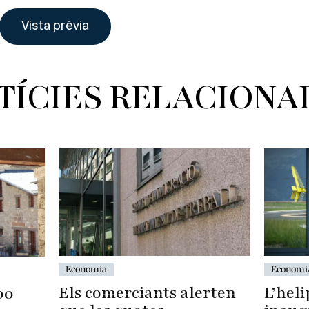
TÍCIES RELACIONA
Economi
Economia
L’heli
Els comerciants alerten
00