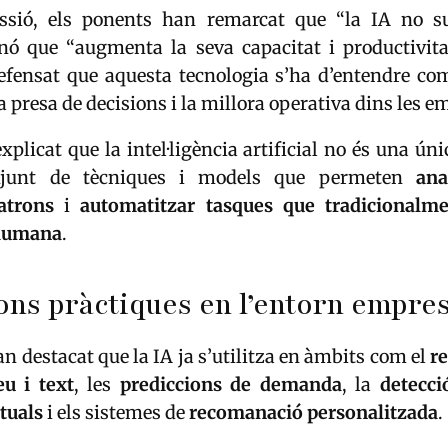
ssió, els ponents han remarcat que “la IA no su
inó que “augmenta la seva capacitat i productivita
defensat que aquesta tecnologia s’ha d’entendre co
a presa de decisions i la millora operativa dins les e
plicat que la intel·ligència artificial no és una úni
njunt de tècniques i models que permeten
ana
patrons
i
automatitzar tasques que tradicionalme
 humana
.
ons pràctiques en l’entorn empres
an destacat que la IA ja s’utilitza en àmbits com el
r
eu i text
, les
prediccions de demanda
, la
detecci
rtuals
i els sistemes de
recomanació personalitzada
.