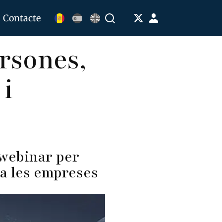
Menú
Contacte
Buscar
de
ersones,
cuenta
de
 i
usuario
 webinar per
l a les empreses