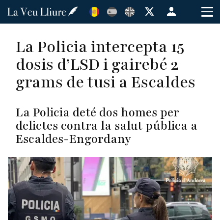
Vés
Menú
al
de
contingut
cuenta
La Policia intercepta 15
de
dosis d’LSD i gairebé 2
usuario
grams de tusi a Escaldes
La Policia deté dos homes per
delictes contra la salut pública a
Escaldes-Engordany