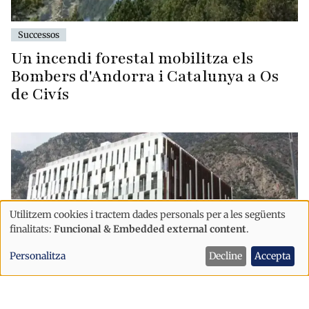
Successos
Un incendi forestal mobilitza els
Bombers d'Andorra i Catalunya a Os
de Civís
Utilitzem cookies i tractem dades personals per a les següents
Ús
finalitats:
Funcional & Embedded external content
.
de
Personalitza
Decline
Accepta
dades
personals
i
Successos