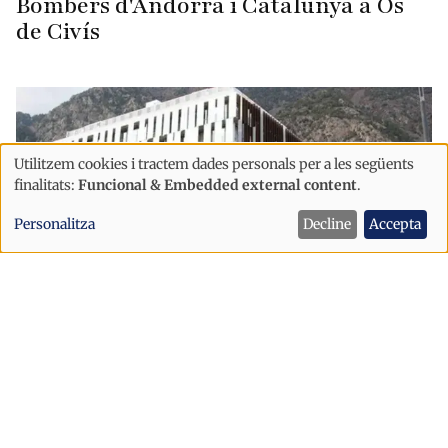
Bombers d'Andorra i Catalunya a Os
de Civís
Utilitzem cookies i tractem dades personals per a les següents
Ús
finalitats:
Funcional & Embedded external content
.
de
Personalitza
Decline
Accepta
dades
personals
i
cookies
Successos
El Tribunal de Corts estudia
l'extradició a França d'un empresari
del transport acusat de distribuir