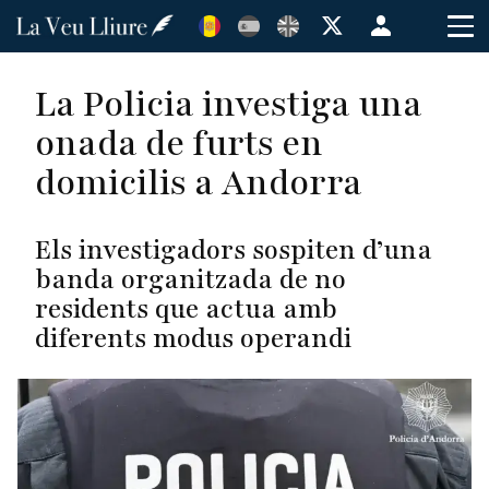
Vés
Menú
al
de
contingut
cuenta
La Policia investiga una
de
onada de furts en
usuario
domicilis a Andorra
Els investigadors sospiten d’una
banda organitzada de no
residents que actua amb
diferents modus operandi