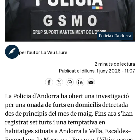
Policia d'Andorra
per l’autor La Veu Lliure
2 minuts de lectura
Publicat el dilluns, 1 juny 2026 - 11:07
La Policia d’Andorra ha obert una investigació
per una
onada de furts en domicilis
detectada
des de principis del mes de maig. Fins ara s’han
registrat set furts i una temptativa en
habitatges situats a
Andorra la Vella
,
Escaldes-
Engordany
,
la Massana
i
Encamp
. L’últim cas es