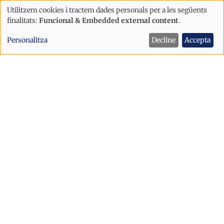
Utilitzem cookies i tractem dades personals per a les següents
Ús
finalitats:
Funcional & Embedded external content
.
de
Personalitza
Decline
Accepta
dades
personals
i
cookies
Pirineus
La Catedral de Santa Maria d'Urgell
acollirà l'ordenació de dos nous
sacerdots