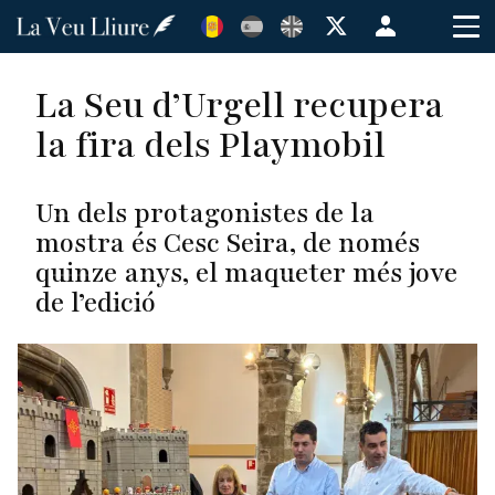
Vés
Menú
al
de
contingut
cuenta
La Seu d’Urgell recupera
de
la fira dels Playmobil
usuario
Un dels protagonistes de la
mostra és Cesc Seira, de només
quinze anys, el maqueter més jove
de l’edició