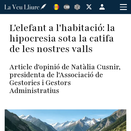
Vés
Menú
al
de
contingut
cuenta
L'elefant a l'habitació: la
de
hipocresia sota la catifa
usuario
de les nostres valls
Article d'opinió de Natàlia Cusnir,
presidenta de l'Associació de
Gestories i Gestors
Administratius