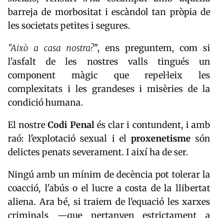
barreja de morbositat i escàndol tan pròpia de
les societats petites i segures.
"Això a casa nostra?
", ens preguntem, com si
l'asfalt de les nostres valls tingués un
component màgic que repel·leix les
complexitats i les grandeses i misèries de la
condició humana.
El nostre
Codi Penal
és clar i contundent, i amb
raó: l'explotació sexual i el
proxenetisme
són
delictes penats severament. I així ha de ser.
Ningú amb un mínim de decència pot tolerar la
coacció, l'abús o el lucre a costa de la llibertat
aliena. Ara bé, si traiem de l'equació les xarxes
criminals —que pertanyen estrictament a