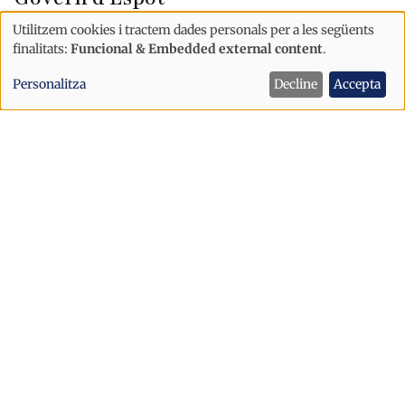
Utilitzem cookies i tractem dades personals per a les següents
Ús
finalitats:
Funcional & Embedded external content
.
de
Personalitza
Decline
Accepta
dades
personals
i
cookies
Opinió
Manual de fricció: guia per llegir
l’Estratègia de Seguretat Nacional
2025 el 2026