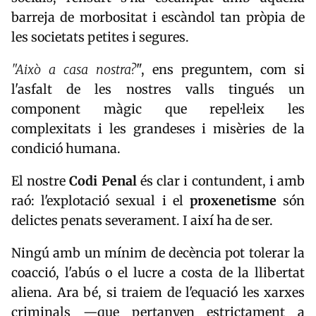
barreja de morbositat i escàndol tan pròpia de
les societats petites i segures.
"Això a casa nostra?
", ens preguntem, com si
l'asfalt de les nostres valls tingués un
component màgic que repel·leix les
complexitats i les grandeses i misèries de la
condició humana.
El nostre
Codi Penal
és clar i contundent, i amb
raó: l'explotació sexual i el
proxenetisme
són
delictes penats severament. I així ha de ser.
Ningú amb un mínim de decència pot tolerar la
coacció, l'abús o el lucre a costa de la llibertat
aliena. Ara bé, si traiem de l'equació les xarxes
criminals —que pertanyen estrictament a