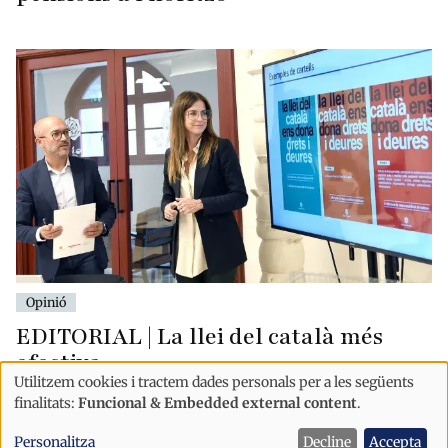
Opinió
EDITORIAL | La llei del català més
efectiva
Utilitzem cookies i tractem dades personals per a les següents
Ús
finalitats:
Funcional & Embedded external content
.
de
Personalitza
Decline
Accepta