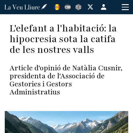
Vés
Menú
al
de
contingut
cuenta
L'elefant a l'habitació: la
de
hipocresia sota la catifa
usuario
de les nostres valls
Article d'opinió de Natàlia Cusnir,
presidenta de l'Associació de
Gestories i Gestors
Administratius