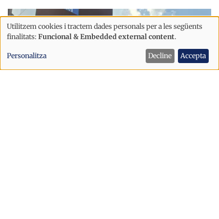
Utilitzem cookies i tractem dades personals per a les següents
Ús
finalitats:
Funcional & Embedded external content
.
de
Personalitza
Decline
Accepta
dades
personals
i
cookies
Economia
L'Híper Andorra es trasllada al centre
comercial Eo!