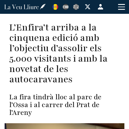
Vés
Menú
al
de
contingut
cuenta
L’Enfira’t arriba a la
de
cinquena edició amb
usuario
l’objectiu d’assolir els
5.000 visitants i amb la
novetat de les
autocaravanes
La fira tindrà lloc al parc de
l’Ossa i al carrer del Prat de
l’Areny