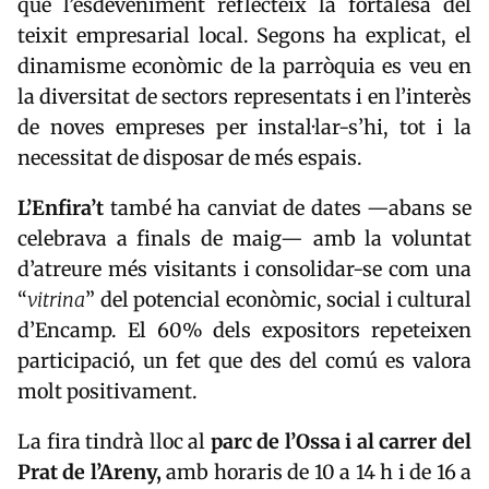
que l’esdeveniment reflecteix la fortalesa del
teixit empresarial local. Segons ha explicat, el
dinamisme econòmic de la parròquia es veu en
la diversitat de sectors representats i en l’interès
de noves empreses per instal·lar-s’hi, tot i la
necessitat de disposar de més espais.
L’Enfira’t
també ha canviat de dates —abans se
celebrava a finals de maig— amb la voluntat
d’atreure més visitants i consolidar-se com una
“
vitrina
” del potencial econòmic, social i cultural
d’Encamp. El 60% dels expositors repeteixen
participació, un fet que des del comú es valora
molt positivament.
La fira tindrà lloc al
parc de l’Ossa i al carrer del
Prat de l’Areny,
amb horaris de 10 a 14 h i de 16 a