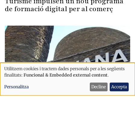
Turisme impulsen un nou programa
de formació digital per al comerç
Utilitzem cookies i tractem dades personals per a les següents
Ús
finalitats:
Funcional & Embedded external content
.
de
Personalitza
Decline
Accepta
dades
personals
Economia
i
La Duana manté bloquejades les
cookies
exportacions a països tercers per una
incidència informàtica