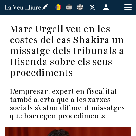
Vés
Menú
al
de
contingut
cuenta
Marc Urgell veu en les
de
costes del cas Shakira un
usuario
missatge dels tribunals a
Hisenda sobre els seus
procediments
L'empresari expert en fiscalitat
també alerta que a les xarxes
socials s’estan difonent missatges
que barregen procediments