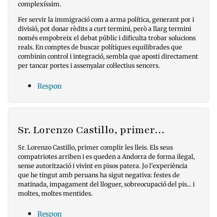
complexíssim.
Fer servir la immigració com a arma política, generant por i
divisió, pot donar rèdits a curt termini, però a llarg termini
només empobreix el debat públic i dificulta trobar solucions
reals. En comptes de buscar polítiques equilibrades que
combinin control i integració, sembla que aposti directament
per tancar portes i assenyalar col·lectius sencers.
Respon
Sr. Lorenzo Castillo, primer…
Sr. Lorenzo Castillo, primer complir les lleis. Els seus
compatriotes arriben i es queden a Andorra de forma ilegal,
sense autorització i vivint en pisos patera. Jo l'experiència
que he tingut amb peruans ha sigut negativa: festes de
matinada, impagament del lloguer, sobreocupació del pis... i
moltes, moltes mentides.
Respon