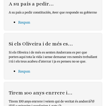
A su país a pedir…
A su país a pedir constitución, Aver que responde su gobierno
Respon
Si els Oliveira i de més es…
Si els Oliveira i de més es senten Andorrans es per que
porten aqui tota la vida i sense demanar res nomès treballant
i tú i els teus acabeu d'aterrar i ja es penseu no se que.
Respon
Tirem 100 anys enrrere i…
Tirem 100 anys enrrere i veiem qui de veritat és andorrà?🤣
🤣🤣 u miresim i quedarien 4 gats.🥲