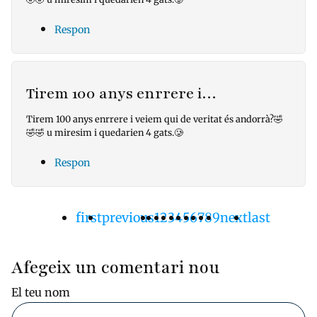
Respon
Tirem 100 anys enrrere i…
Tirem 100 anys enrrere i veiem qui de veritat és andorrà?🤣
🤣🤣 u miresim i quedarien 4 gats.🥲
Respon
Primera
first
Pàgina
previous
Pàgina
1
Pàgina
2
Pàgina
3
Pàgina
4
Pàgina
5
Pàgina
6
Pàgina
7
Pàgina
8
Pàgina
9
Pàgina
next
Última
last
Paginació
pàgina
anterior
actual
següent
pàgina
Afegeix un comentari nou
El teu nom