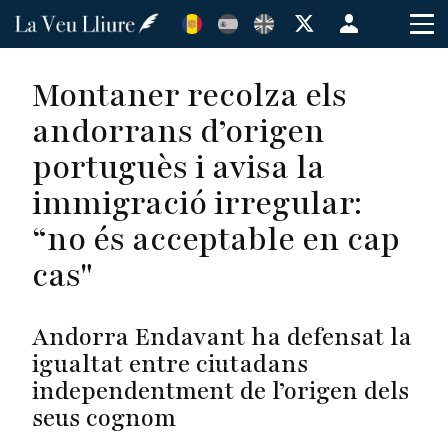
Vés
Menú
al
de
contingut
cuenta
Montaner recolza els
de
andorrans d’origen
usuario
portuguès i avisa la
immigració irregular:
“no és acceptable en cap
cas"
Andorra Endavant ha defensat la
igualtat entre ciutadans
independentment de l’origen dels
seus cognom