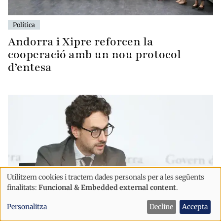
Política
Andorra i Xipre reforcen la
cooperació amb un nou protocol
d’entesa
Utilitzem cookies i tractem dades personals per a les següents
Ús
finalitats:
Funcional & Embedded external content
.
de
Personalitza
Decline
Accepta
dades
Política