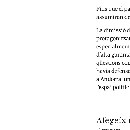
Fins que el p
assumiran de 
La dimissió d
protagonitzat
especialment 
d'alta gamma
qüestions com
havia defensa
a Andorra, un
l'espai polític
Afegeix 