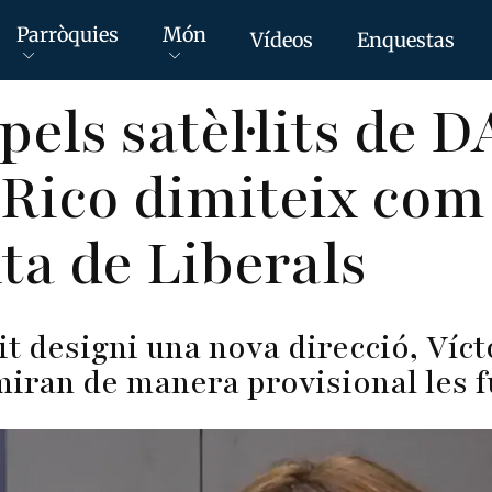
Parròquies
Món
Vídeos
Enquestas
els satèl·lits de D
 Rico dimiteix com
ta de Liberals
it designi una nova direcció, Víct
iran de manera provisional les 