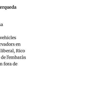
Cerqueda
ha
 vehicles
ervadors en
liberal, Rico
 de l'embaràs
m fora de