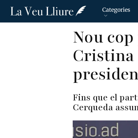
Categories
Vés
Nou cop p
al
contingut
Cristina
presiden
Fins que el part
Cerqueda assum