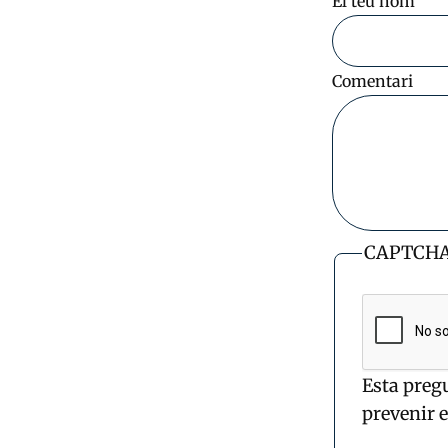
El teu nom
Comentari
CAPTCH
Esta preg
prevenir 