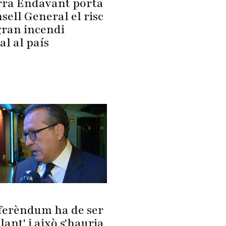
ra Endavant porta
sell General el risc
gran incendi
al al país
eferèndum ha de ser
lant' i això s'hauria