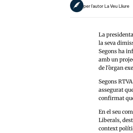
per l’autor La Veu Lliure
La president
la seva dimis
Segons ha info
amb un projec
de l'òrgan ex
Segons RTVA, 
assegurat que
confirmat que
En el seu com
Liberals, des
context polít