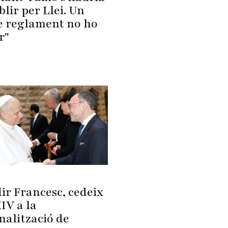
blir per Llei. Un
e reglament no ho
r"
ir Francesc, cedeix
IV a la
nalització de