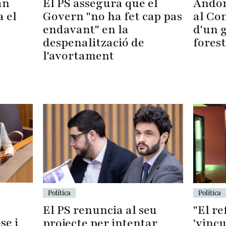
Andor
El PS assegura que el
an
al Con
Govern "no ha fet cap pas
a el
d'un 
endavant" en la
forest
despenalització de
l'avortament
Política
Política
El PS renuncia al seu
"El r
se i
projecte per intentar
'vincu