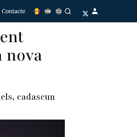
Menú
Contacte
Buscar
de
ent
cuenta
de
a nova
usuario
els, cadascun