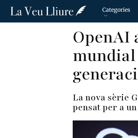
Categories
Vés
OpenAI a
al
contingut
mundial 
generaci
La nova sèrie G
pensat per a un 