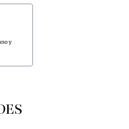
ano y
DES