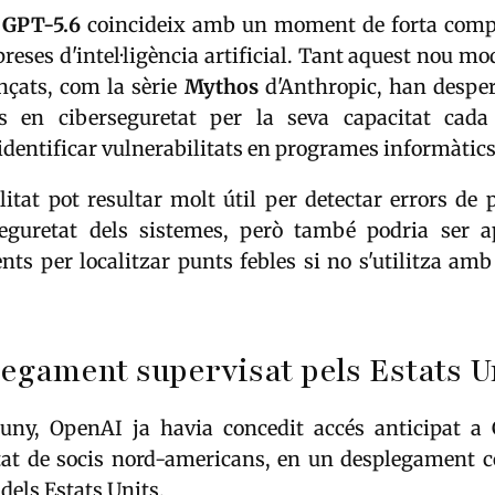
e
GPT-5.6
coincideix amb un moment de forta comp
reses d'intel·ligència artificial. Tant aquest nou mo
nçats, com la sèrie
Mythos
d'Anthropic, han desper
ts en ciberseguretat per la seva capacitat cad
'identificar vulnerabilitats en programes informàtics
itat pot resultar molt útil per detectar errors de
seguretat dels sistemes, però també podria ser a
nts per localitzar punts febles si no s'utilitza amb
egament supervisat pels Estats U
juny, OpenAI ja havia concedit accés anticipat a
at de socis nord-americans, en un desplegament 
 dels Estats Units.