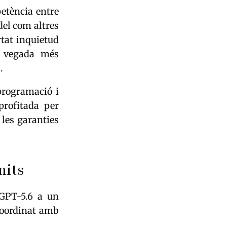
etència entre
del com altres
tat inquietud
a vegada més
.
 programació i
profitada per
 les garanties
nits
 GPT-5.6 a un
coordinat amb