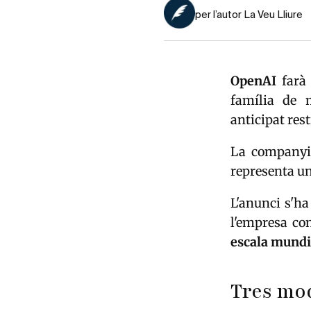
per l’autor La Veu Lliure
OpenAI
farà 
família de m
anticipat rest
La companyi
representa un
L'anunci s'ha
l'empresa con
escala mundi
Tres mod