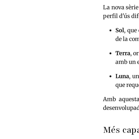
La nova sèri
perfil d'ús di
Sol
, que
de la co
Terra
, o
amb un eq
Luna
, u
que requ
Amb aquesta 
desenvolupado
Més capa