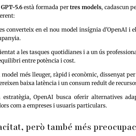
e
GPT-5.6
està formada per
tres models
, cadascun p
ferent:
 es converteix en el nou model insígnia d'OpenAI i 
mpanyia.
rientat a les tasques quotidianes i a un ús profession
uilibri entre potència i cost.
n model més lleuger, ràpid i econòmic, dissenyat per
ereixen baixa latència i un consum reduït de recurso
estratègia, OpenAI busca oferir alternatives ada
rs com a empreses i usuaris particulars.
citat, però també més preocupa