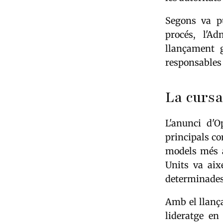
Segons va pu
procés, l'A
llançament g
responsables
La cursa 
L'anunci d'
principals co
models més 
Units va aix
determinades
Amb el llanç
lideratge en