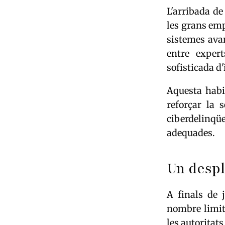
L'arribada d
les grans emp
sistemes ava
entre exper
sofisticada d
Aquesta habil
reforçar la 
ciberdelinqüe
adequades.
Un despl
A finals de 
nombre limit
les autoritats