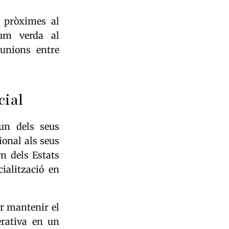
s pròximes al
lum verda al
eunions entre
cial
 un dels seus
ional als seus
n dels Estats
ialització en
r mantenir el
erativa en un