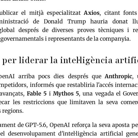
blicar el mitjà especialitzat
Axios
, citant font
dministració de Donald Trump hauria donat l
lobal després de diverses proves tècniques i r
 governamentals i representants de la companyia.
per liderar la intel·ligència artifi
OpenAI arriba pocs dies després que
Anthropic
,
mpetidors, informés que restabliria l'accés internac
avançats,
Fable 5
i
Mythos 5
, una vegada el Gover
ecar les restriccions que limitaven la seva comerc
 regions.
ament de GPT-5.6, OpenAI reforça la seva aposta pe
 el desenvolupament d'intel·ligència artificial gen