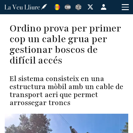
Vés
Menú
al
de
contingut
cuenta
Ordino prova per primer
de
cop un cable grua per
usuario
gestionar boscos de
difícil accés
El sistema consisteix en una
estructura mòbil amb un cable de
transport aeri que permet
arrossegar troncs