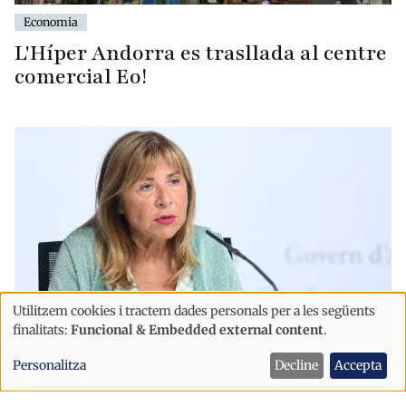
Economia
L'Híper Andorra es trasllada al centre
comercial Eo!
Utilitzem cookies i tractem dades personals per a les següents
Ús
finalitats:
Funcional & Embedded external content
.
de
Economia
Personalitza
Decline
Accepta
dades
El Govern destina prop de 190.000
personals