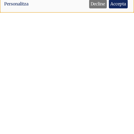
de
Personalitza
Decline
Accepta
dades
personals
i
cookies
Política
Sant Julià afronta la festa major amb
un dispositiu de seguretat reforçat
després dels incidents d’Escaldes
Sant Julià