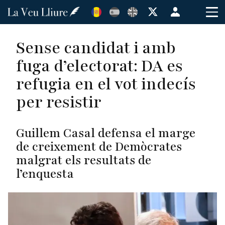
Vés
Menú
al
de
contingut
cuenta
Sense candidat i amb
de
fuga d’electorat: DA es
usuario
refugia en el vot indecís
per resistir
Guillem Casal defensa el marge
de creixement de Demòcrates
malgrat els resultats de
l’enquesta