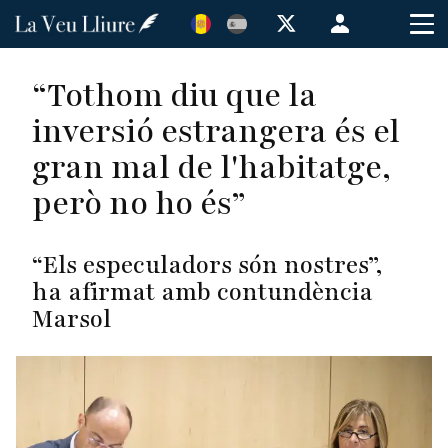
Vés
Menú
al
de
contingut
cuenta
“Tothom diu que la
de
inversió estrangera és el
usuario
gran mal de l'habitatge,
però no ho és”
“Els especuladors són nostres”,
ha afirmat amb contundència
Marsol