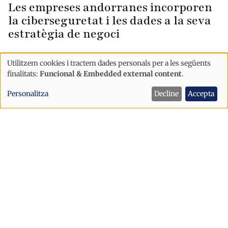
Les empreses andorranes incorporen
la ciberseguretat i les dades a la seva
estratègia de negoci
Utilitzem cookies i tractem dades personals per a les següents
Ús
finalitats:
Funcional & Embedded external content
.
de
Personalitza
Decline
Accepta
dades
personals
i
cookies
Economia
L’aeroport d’Andorra-la Seu gairebé
quadruplica els passatgers en només