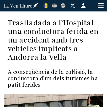
Vés
Menú
al
de
contingut
cuenta
Traslladada a l’Hospital
de
una conductora ferida en
usuario
un accident amb tres
vehicles implicats a
Andorra la Vella
A conseqüència de la col·lisió, la
conductora d’un dels turismes ha
patit ferides