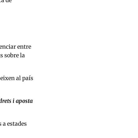
ca de
renciar entre
s sobre la
eixen al país
drets i aposta
s a estades