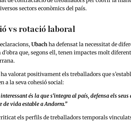
at de contractació de treballadors per cobrir la man
iversos sectors econòmics del país.
ó vs rotació laboral
declaracions,
Ubach
ha defensat la necessitat de dife
d’obra que, segons ell, tenen impactes molt diferent
rrana.
ha valorat positivament els treballadors que s’establ
n a la seva cohesió social:
interessant és la que s’integra al país, defensa els seus 
e de vida estable a Andorra.”
riticat els perfils de treballadors temporals vinculat