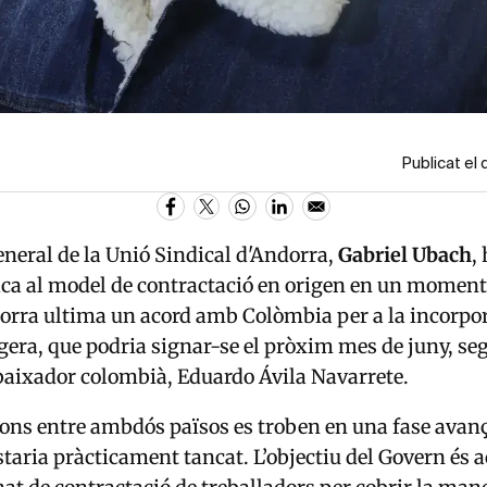
Publicat el
eneral de la
Unió Sindical d'Andorra
,
Gabriel
Ubach
,
ica al model de contractació en origen en un moment
orra ultima un acord amb Colòmbia per a la incorpo
gera, que podria signar-se el pròxim mes de juny, se
baixador colombià, Eduardo Ávila Navarrete.
ons entre ambdós països es troben en una fase avança
staria pràcticament tancat. L’objectiu del Govern és a