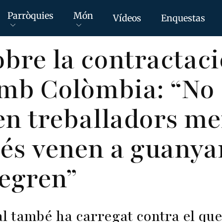
Parròquies
Món
Vídeos
Enquestas
bre la contractaci
mb Colòmbia: “No
en treballadors me
s venen a guanyar
tegren”
al
també ha carregat contra el qu