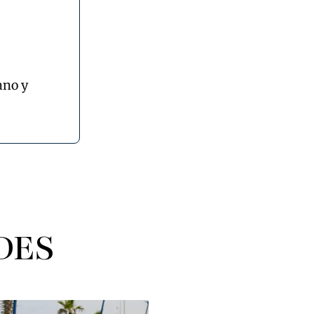
ano y
DES