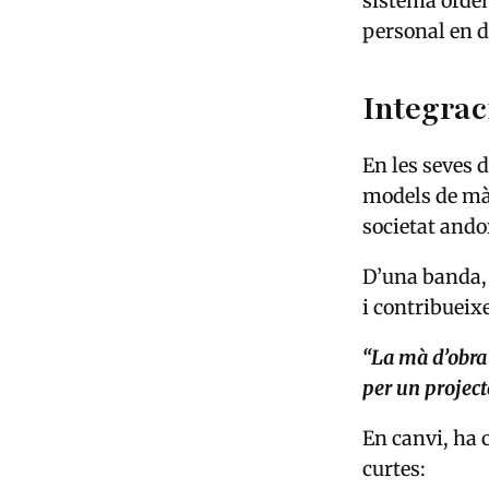
sistema orden
personal en d
Integraci
En les seves 
models de mà 
societat ando
D’una banda, 
i contribueixe
“La mà d’obra 
per un project
En canvi, ha c
curtes: