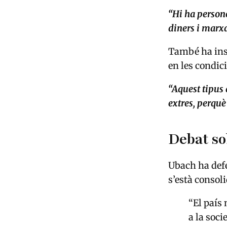
“Hi ha person
diners i marxa
També ha insi
en les condic
“Aquest tipus 
extres, perquè
Debat so
Ubach ha defe
s’està consol
“El país 
a la soc