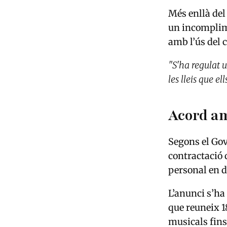
Més enllà del
un incomplime
amb l’ús del c
"S'ha regulat 
les lleis que el
Acord am
Segons el Gov
contractació 
personal en d
L’anunci s’ha
que reuneix 1
musicals fins