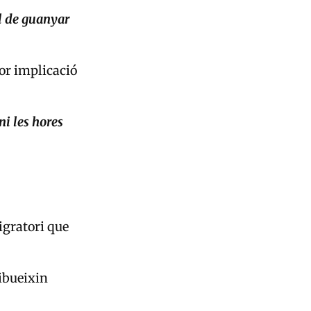
l de guanyar
or implicació
ni les hores
igratori que
ribueixin