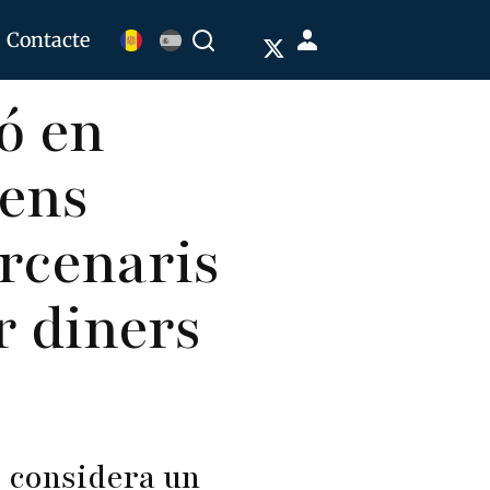
Menú
Contacte
Buscar
de
ó en
cuenta
de
 ens
usuario
rcenaris
 diners
e considera un