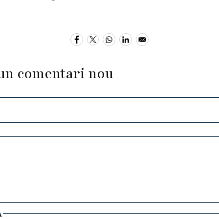
un comentari nou
A