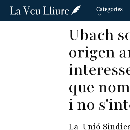
Categories
Vés
Ubach so
al
contingut
origen a
interess
que nomé
i no s'in
La
Unió Sindic