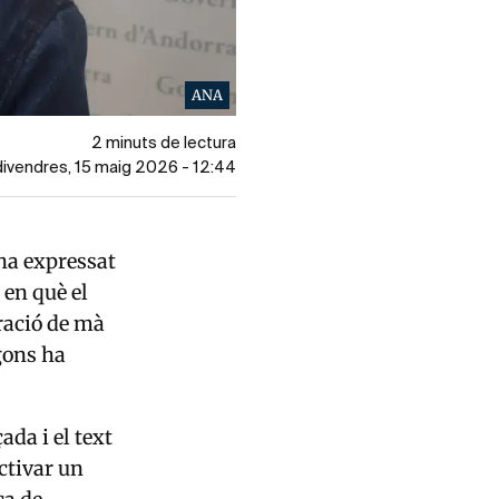
ANA
2 minuts de lectura
 divendres, 15 maig 2026 - 12:44
 ha expressat
 en què el
ració de mà
gons ha
da i el text
ctivar un