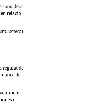
e considera
 en relació
ern respecta
a regulat de
e manca de
deveniment
miques i