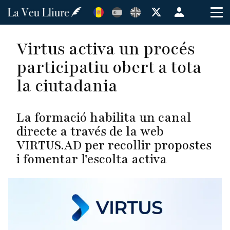
Vés
Menú
al
de
contingut
cuenta
Virtus activa un procés
de
participatiu obert a tota
usuario
la ciutadania
La formació habilita un canal
directe a través de la web
VIRTUS.AD per recollir propostes
i fomentar l’escolta activa