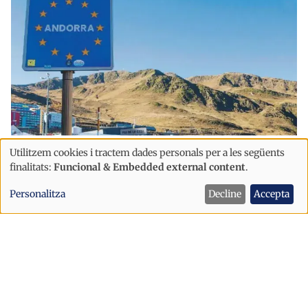
Política
Utilitzem cookies i tractem dades personals per a les següents
Ús
finalitats:
Funcional & Embedded external content
.
Andorra podria posar en risc l’Acord
de
Duaner si rebutja l'acord amb la UE
Personalitza
Decline
Accepta
dades
després d’una eventual aplicació
personals
provisional
i
cookies