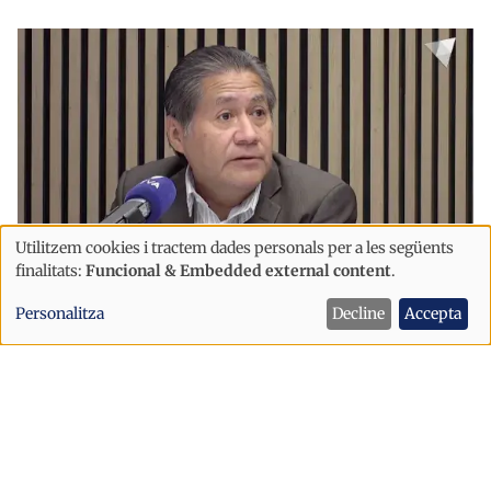
Utilitzem cookies i tractem dades personals per a les següents
Ús
finalitats:
Funcional & Embedded external content
.
de
Immigració
Societat
Personalitza
Decline
Accepta
dades
“Hi ha gent opinant que es creu
personals
andorrana i el seu cognom és Oliveira"
i
cookies