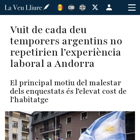
Vés
Menú
al
de
contingut
cuenta
Vuit de cada deu
de
temporers argentins no
usuario
repetirien l’experiència
laboral a Andorra
El principal motiu del malestar
dels enquestats és l’elevat cost de
l’habitatge