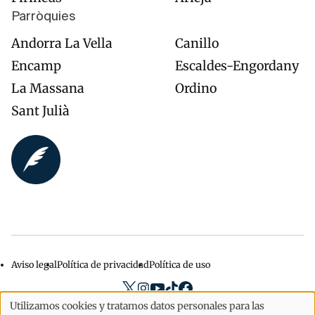
Parròquies
Andorra La Vella
Canillo
Encamp
Escaldes-Engordany
La Massana
Ordino
Sant Julià
Aviso legal
Política de privacidad
Política de uso
Menu
privacidad
Utilizamos cookies y tratamos datos personales para las