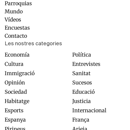
principal
de
Parroquias
página
Mundo
Vídeos
Encuestas
Contacto
Les nostres categories
Economía
Política
Cultura
Entrevistes
Immigració
Sanitat
Opinión
Sucesos
Sociedad
Educació
Habitatge
Justicia
Esports
Internacional
Espanya
França
Pirineus
Arieja