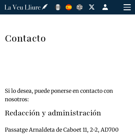
Pasar
Menú
al
de
contenido
cuenta
principal
de
Contacto
usuario
Si lo desea, puede ponerse en contacto con
nosotros:
Redacción y administración
Passatge Arnaldeta de Caboet 11, 2-2, AD700