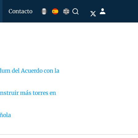
Menú
Contacto
Buscar
de
cuenta
de
usuario
ndum del Acuerdo con la
onstruir más torres en
añola