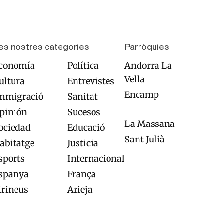
es nostres categories
Parròquies
conomía
Política
Andorra La
Vella
ultura
Entrevistes
Encamp
mmigració
Sanitat
pinión
Sucesos
La Massana
ociedad
Educació
Sant Julià
abitatge
Justicia
sports
Internacional
spanya
França
irineus
Arieja