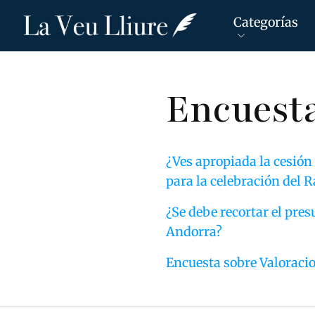
Categorías
Pasar
Encuest
al
contenido
principal
¿Ves apropiada la cesión
para la celebración del
¿Se debe recortar el pre
Andorra?
Encuesta sobre Valoracio