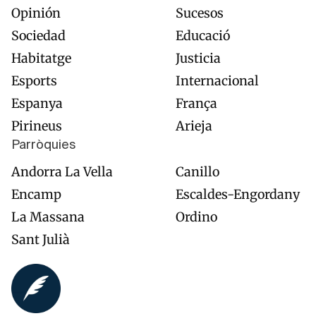
Opinión
Sucesos
Sociedad
Educació
Habitatge
Justicia
Esports
Internacional
Espanya
França
Pirineus
Arieja
Parròquies
Andorra La Vella
Canillo
Encamp
Escaldes-Engordany
La Massana
Ordino
Sant Julià