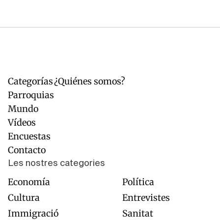
Categorías
¿Quiénes somos?
Navegación
Pie
principal
de
Parroquias
página
Mundo
Vídeos
Encuestas
Contacto
Les nostres categories
Economía
Política
Cultura
Entrevistes
Immigració
Sanitat