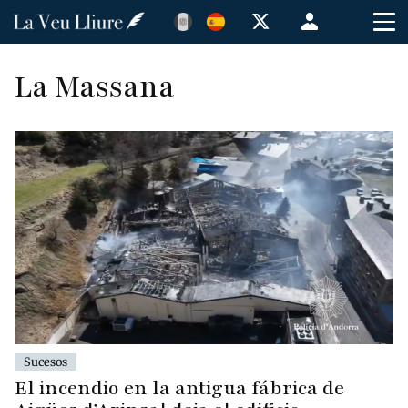
Pasar
Menú
al
de
contenido
cuenta
La Massana
principal
de
usuario
Sucesos
El incendio en la antigua fábrica de