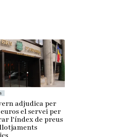
a
vern adjudica per
 euros el servei per
ar l'índex de preus
allotjaments
ics