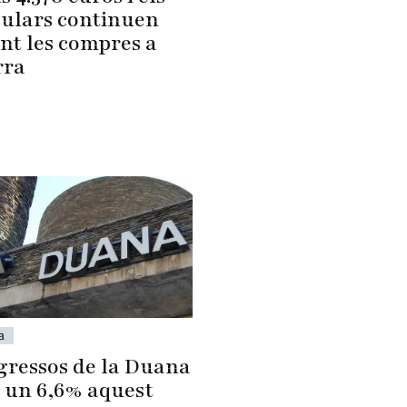
culars continuen
nt les compres a
rra
a
ngressos de la Duana
 un 6,6% aquest