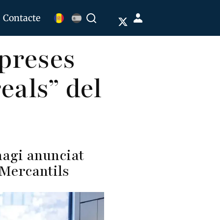
Menú
Contacte
Buscar
de
mpreses
cuenta
de
eals” del
usuario
hagi anunciat
 Mercantils