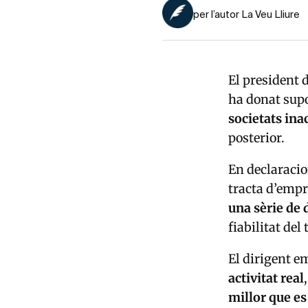
per l’autor La Veu Lliure
El president 
ha donat supo
societats ina
posterior.
En declaracio
tracta d’empr
una sèrie de 
fiabilitat del
El dirigent e
activitat real
millor que es