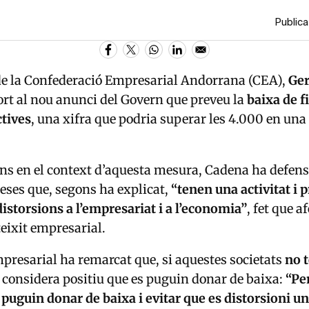
Publica
de la Confederació Empresarial Andorrana (CEA),
Ger
rt al nou anunci del Govern que preveu la
baixa de f
ctives
, una xifra que podria superar les 4.000 en una
ns en el context d’aquesta mesura, Cadena ha defens
eses que, segons ha explicat,
“tenen una activitat i
distorsions a l’empresariat i a l’economia”
, fet que a
 teixit empresarial.
mpresarial ha remarcat que, si aquestes societats
no 
, considera positiu que es puguin donar de baixa:
“Pe
 puguin donar de baixa i evitar que es distorsioni u