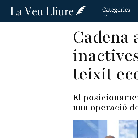
Categories
Vés
Cadena a
al
contingut
inactives
teixit e
El posicionamen
una operació de