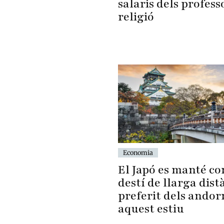
salaris dels profess
religió
Economia
El Japó es manté co
destí de llarga dist
preferit dels andor
aquest estiu