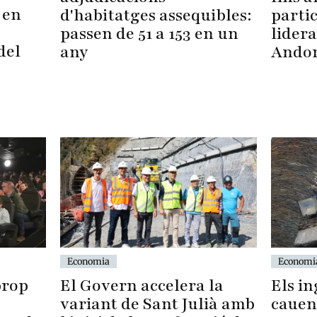
 en
d'habitatges assequibles:
parti
,
passen de 51 a 153 en un
lidera
del
any
Ando
Economi
Economia
Els i
prop
El Govern accelera la
cauen
variant de Sant Julià amb