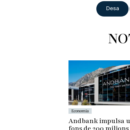
NO
Economia
Andbank impulsa 
fons de 200 milions