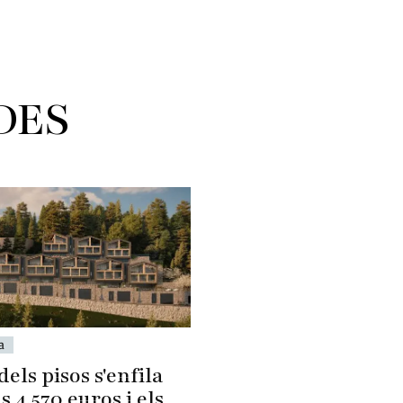
DES
a
dels pisos s'enfila
ls 4.570 euros i els