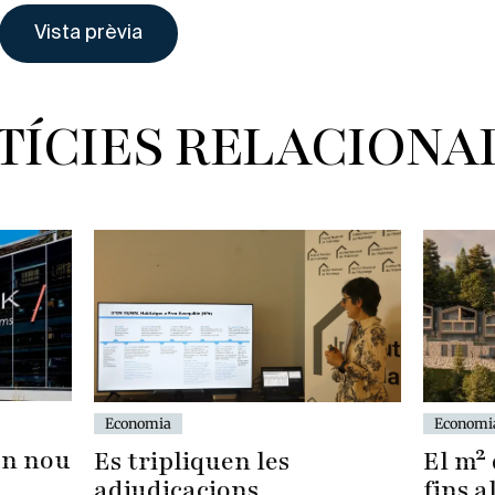
TÍCIES RELACIONA
Economia
Economi
un nou
Es tripliquen les
El m² 
adjudicacions
fins a