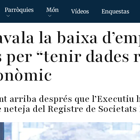
Parròquies
Món
Vídeos
Enquestas
vala la baixa d’e
 per “tenir dades r
conòmic
t arriba després que l’Executiu 
 neteja del Registre de Societats