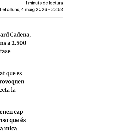
1 minuts de lectura
t el dilluns, 4 maig 2026 - 22:53
ard Cadena
,
ins a 2.500
 fase
at que es
 provoquen
fecta la
tenen cap
nso que és
na mica