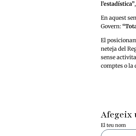
l’estadística”
En aquest sen
Govern:
“Tot
El posicionam
neteja del Re
sense activit
comptes o la d
Afegeix 
El teu nom