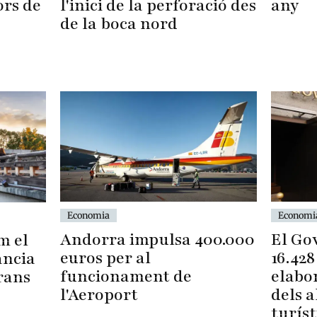
any
ors de
l'inici de la perforació des
de la boca nord
Economia
Economi
Andorra impulsa 400.000
El Go
m el
euros per al
16.428
ància
funcionament de
elabor
rans
l'Aeroport
dels 
turíst